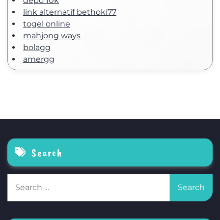
depo 10k
link alternatif bethoki77
togel online
mahjong ways
bolagg
amergg
Search
Search
for: