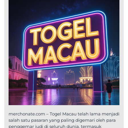
merchonate.com – Togel Macau telah lama menjadi
salah satu pasaran yang paling digemari oleh para
penggemar judi di seluruh dunia, termasuk