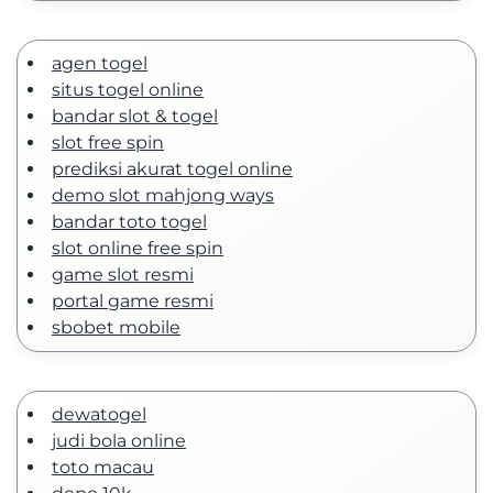
agen togel
situs togel online
bandar slot & togel
slot free spin
prediksi akurat togel online
demo slot mahjong ways
bandar toto togel
slot online free spin
game slot resmi
portal game resmi
sbobet mobile
dewatogel
judi bola online
toto macau