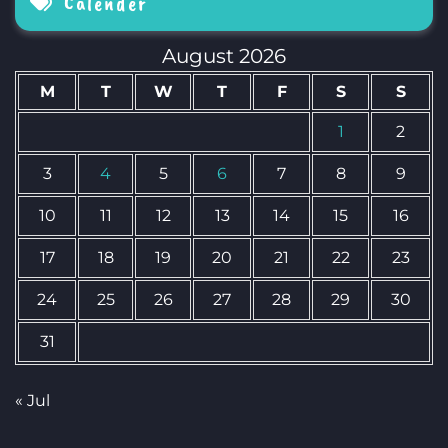
Calender
August 2026
M
T
W
T
F
S
S
1
2
3
4
5
6
7
8
9
10
11
12
13
14
15
16
17
18
19
20
21
22
23
24
25
26
27
28
29
30
31
« Jul