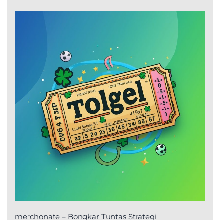
merchonate – Bongkar Tuntas Strategi