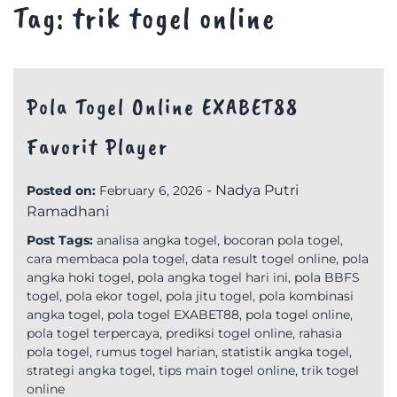
Tag:
trik togel online
Pola Togel Online EXABET88
Favorit Player
-
Nadya Putri
Posted on:
February 6, 2026
Ramadhani
Post Tags:
analisa angka togel
,
bocoran pola togel
,
cara membaca pola togel
,
data result togel online
,
pola
angka hoki togel
,
pola angka togel hari ini
,
pola BBFS
togel
,
pola ekor togel
,
pola jitu togel
,
pola kombinasi
angka togel
,
pola togel EXABET88
,
pola togel online
,
pola togel terpercaya
,
prediksi togel online
,
rahasia
pola togel
,
rumus togel harian
,
statistik angka togel
,
strategi angka togel
,
tips main togel online
,
trik togel
online