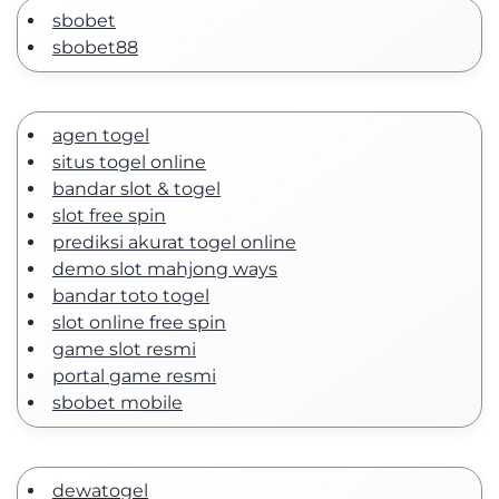
sbobet
sbobet88
agen togel
situs togel online
bandar slot & togel
slot free spin
prediksi akurat togel online
demo slot mahjong ways
bandar toto togel
slot online free spin
game slot resmi
portal game resmi
sbobet mobile
dewatogel