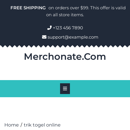
Skip
FREE SHIPPING
on orders over $99. This offer is valid
to
on all store items.
content
+123 456 7890
support@example.com
Merchonate.com
Home
trik togel online