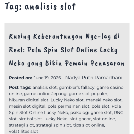
Tag:
analisis slot
Kucing Keberuntungan Nge-lag di
Reel: Pola Spin Slot Online Lucky
Neko yang Bikin Pemain Penasaran
-
Nadya Putri Ramadhani
Posted on:
June 19, 2026
Post Tags:
analisis slot
,
gambler’s fallacy
,
game casino
online
,
game online Jepang
,
game slot populer
,
hiburan digital slot
,
Lucky Neko slot
,
maneki neko slot
,
mesin slot digital
,
pola permainan slot
,
pola slot
,
Pola
Spin Slot Online Lucky Neko
,
psikologi game slot
,
RNG
slot
,
simbol slot Lucky Neko
,
slot gacor
,
slot online
,
strategi slot
,
strategi spin slot
,
tips slot online
,
volatilitas slot