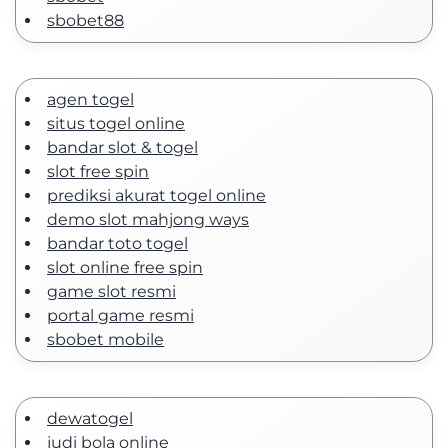
sbobet88
agen togel
situs togel online
bandar slot & togel
slot free spin
prediksi akurat togel online
demo slot mahjong ways
bandar toto togel
slot online free spin
game slot resmi
portal game resmi
sbobet mobile
dewatogel
judi bola online