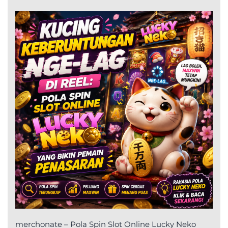
merchonate – Pola Spin Slot Online Lucky Neko