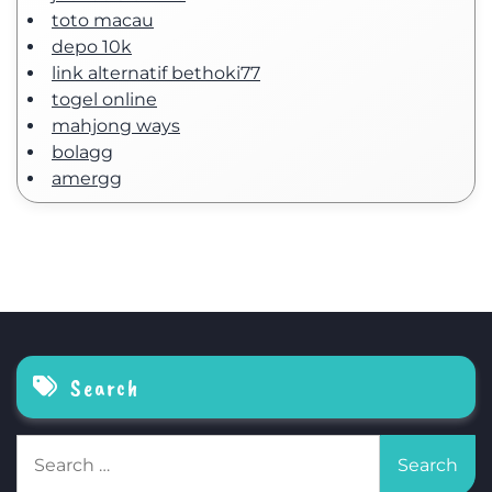
toto macau
depo 10k
link alternatif bethoki77
togel online
mahjong ways
bolagg
amergg
Search
Search
for: