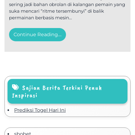
sering jadi bahan obrolan di kalangan pemain yang
suka mencari “ritme tersembunyi” di balik
permainan berbasis mesin…
Continue Reading....
Sajian Berita Terkini Penuh
Inspirasi
Prediksi Togel Hari Ini
sbobet