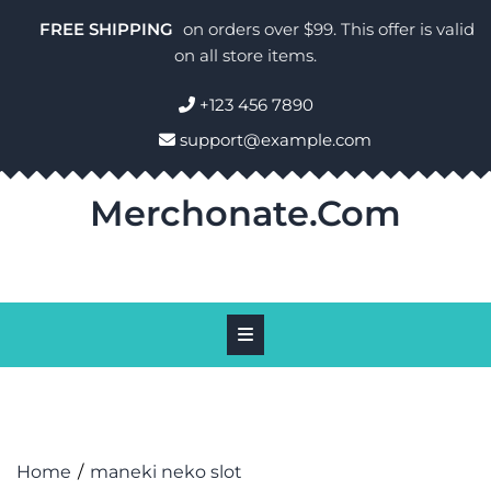
Skip
FREE SHIPPING
on orders over $99. This offer is valid
to
on all store items.
content
+123 456 7890
support@example.com
Merchonate.com
Home
maneki neko slot