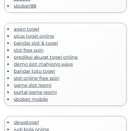
sbobet88
agen togel
situs togel online
bandar slot & togel
slot free spin
prediksi akurat togel online
demo slot mahjong ways
bandar toto togel
slot online free spin
game slot resmi
portal game resmi
sbobet mobile
dewatogel
judi bola online