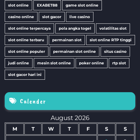
slot online
EXABET88
game slot online
casino online
slot gacor
live casino
slot online terpercaya
pola angka togel
volatilitas slot
slot online terbaru
permainan slot
slot online RTP tinggi
slot online populer
permainan slot online
situs casino
judi online
mesin slot online
poker online
rtp slot
slot gacor hari ini
Calender
August 2026
M
T
W
T
F
S
S