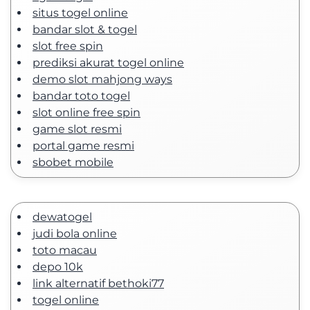
situs togel online
bandar slot & togel
slot free spin
prediksi akurat togel online
demo slot mahjong ways
bandar toto togel
slot online free spin
game slot resmi
portal game resmi
sbobet mobile
dewatogel
judi bola online
toto macau
depo 10k
link alternatif bethoki77
togel online