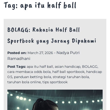
Tag:
apa itu half ball
BOLAGG: Rahasia Half Ball
Sportbook yang Jarang Dipahami
-
Nadya Putri
Posted on:
March 27, 2026
Ramadhani
Post Tags:
apa itu half ball
,
asian handicap
,
BOLAGG
,
cara membaca odds bola
,
half ball sportbook
,
handicap
0.5
,
panduan betting bola
,
strategi taruhan bola
,
taruhan bola online
,
tips sportbook