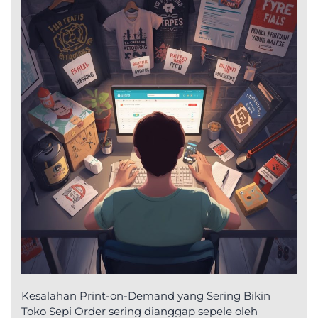
Kesalahan Print-on-Demand yang Sering Bikin
Toko Sepi Order sering dianggap sepele oleh