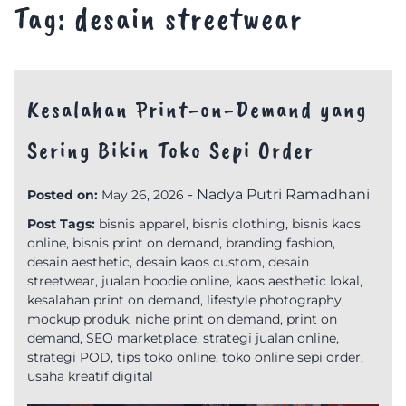
Tag:
desain streetwear
Kesalahan Print-on-Demand yang
Sering Bikin Toko Sepi Order
-
Nadya Putri Ramadhani
Posted on:
May 26, 2026
Post Tags:
bisnis apparel
,
bisnis clothing
,
bisnis kaos
online
,
bisnis print on demand
,
branding fashion
,
desain aesthetic
,
desain kaos custom
,
desain
streetwear
,
jualan hoodie online
,
kaos aesthetic lokal
,
kesalahan print on demand
,
lifestyle photography
,
mockup produk
,
niche print on demand
,
print on
demand
,
SEO marketplace
,
strategi jualan online
,
strategi POD
,
tips toko online
,
toko online sepi order
,
usaha kreatif digital