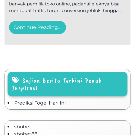
banyak pemilik toko online, padahal efeknya bisa
membuat traffic turun, conversion jeblok, hingga…
Continue Reading....
Sajian Berita Terkini Penuh
Inspirasi
Prediksi Togel Hari Ini
sbobet
sbobet88