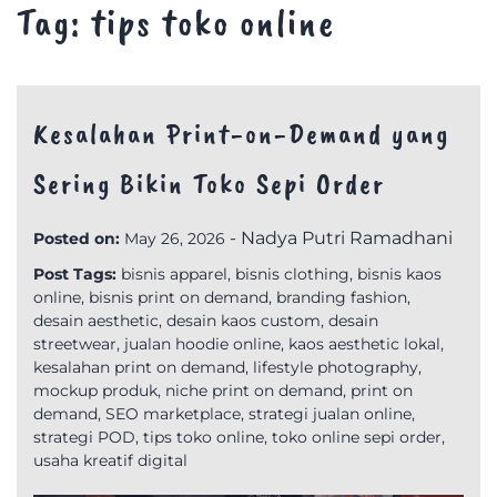
Tag:
tips toko online
Kesalahan Print-on-Demand yang
Sering Bikin Toko Sepi Order
-
Nadya Putri Ramadhani
Posted on:
May 26, 2026
Post Tags:
bisnis apparel
,
bisnis clothing
,
bisnis kaos
online
,
bisnis print on demand
,
branding fashion
,
desain aesthetic
,
desain kaos custom
,
desain
streetwear
,
jualan hoodie online
,
kaos aesthetic lokal
,
kesalahan print on demand
,
lifestyle photography
,
mockup produk
,
niche print on demand
,
print on
demand
,
SEO marketplace
,
strategi jualan online
,
strategi POD
,
tips toko online
,
toko online sepi order
,
usaha kreatif digital