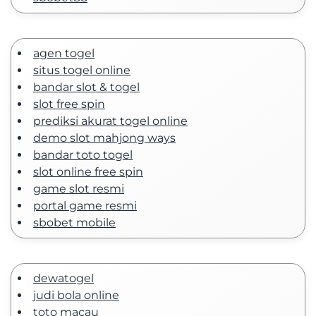
agen togel
situs togel online
bandar slot & togel
slot free spin
prediksi akurat togel online
demo slot mahjong ways
bandar toto togel
slot online free spin
game slot resmi
portal game resmi
sbobet mobile
dewatogel
judi bola online
toto macau