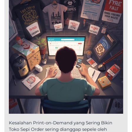
Kesalahan Print-on-Demand yang Sering Bikin
Toko Sepi Order sering dianggap sepele oleh