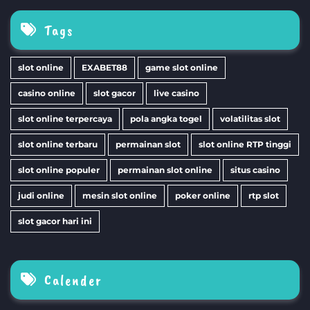
Tags
slot online
EXABET88
game slot online
casino online
slot gacor
live casino
slot online terpercaya
pola angka togel
volatilitas slot
slot online terbaru
permainan slot
slot online RTP tinggi
slot online populer
permainan slot online
situs casino
judi online
mesin slot online
poker online
rtp slot
slot gacor hari ini
Calender