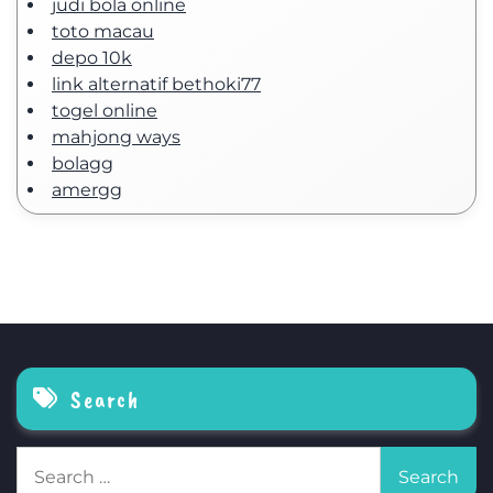
judi bola online
toto macau
depo 10k
link alternatif bethoki77
togel online
mahjong ways
bolagg
amergg
Search
Search
for: