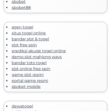
sbobet
sbobet88
agen togel
situs togel online
bandar slot & togel
slot free spin
prediksi akurat togel online
demo slot mahjong ways
bandar toto togel
slot online free spin
game slot resmi
portal game resmi
sbobet mobile
dewatogel