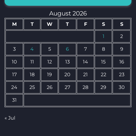
August 2026
M
T
W
T
F
S
S
1
2
3
4
5
6
7
8
9
10
11
12
13
14
15
16
17
18
19
20
21
22
23
24
25
26
27
28
29
30
31
« Jul