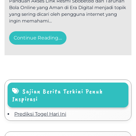
Panduan Akses Link Resmi Sbobet88 dan Taruhan
Bola Online yang Aman di Era Digital menjadi topik
yang sering dicari oleh pengguna internet yang
ingin memahami…
Continue Reading....
Sajian Berita Terkini Penuh
Inspirasi
Prediksi Togel Hari Ini