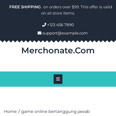
Skip
FREE SHIPPING
on orders over $99. This offer is valid
to
on all store items.
content
+123 456 7890
support@example.com
Merchonate.com
Home
game online bertanggung jawab