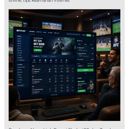
online
,
tips keamanan internet