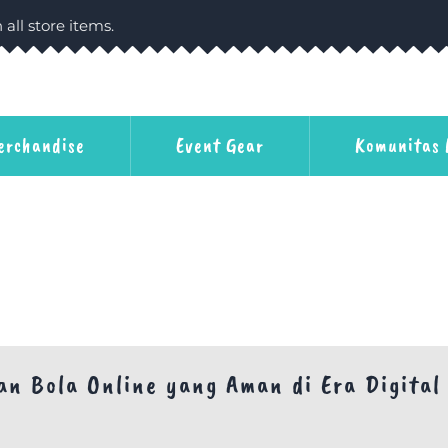
 all store items.
erchandise
Event Gear
Komunitas 
n Bola Online yang Aman di Era Digital