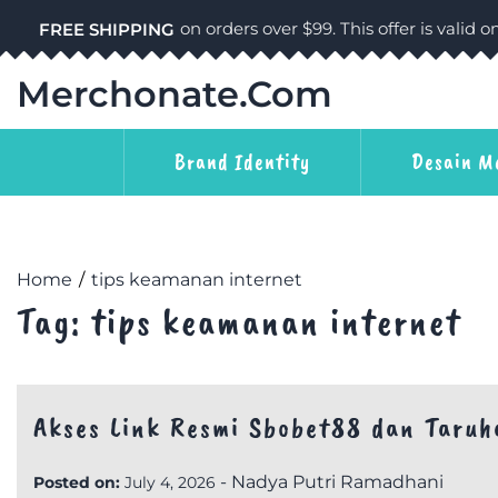
Skip
on orders over $99. This offer is valid on
FREE SHIPPING
to
content
Merchonate.com
Brand Identity
Desain M
Home
tips keamanan internet
Tag:
tips keamanan internet
Akses Link Resmi Sbobet88 dan Taruha
-
Nadya Putri Ramadhani
Posted on:
July 4, 2026