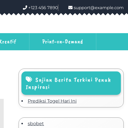
+123 456 7890
support@example.com
Kreatif
Print-on-Demand
Sajian Berita Terkini Penuh
Inspirasi
Prediksi Togel Hari Ini
sbobet