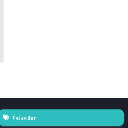
Calender