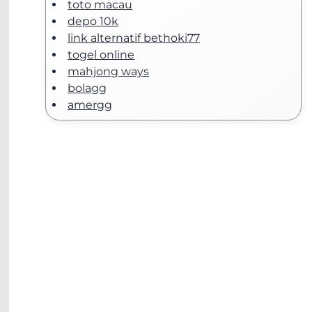
toto macau
depo 10k
link alternatif bethoki77
togel online
mahjong ways
bolagg
amergg