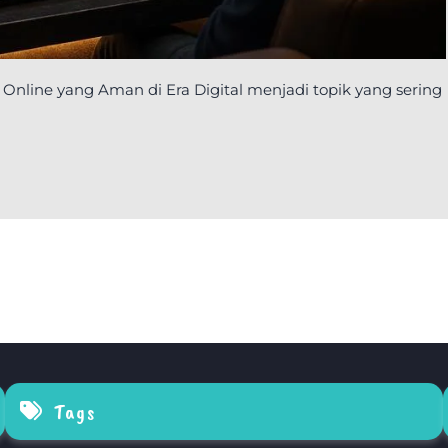
nline yang Aman di Era Digital menjadi topik yang sering
Tags