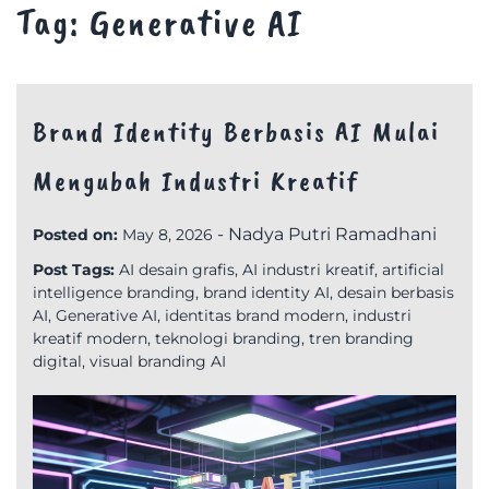
Tag:
Generative AI
Brand Identity Berbasis AI Mulai
Mengubah Industri Kreatif
-
Nadya Putri Ramadhani
Posted on:
May 8, 2026
Post Tags:
AI desain grafis
,
AI industri kreatif
,
artificial
intelligence branding
,
brand identity AI
,
desain berbasis
AI
,
Generative AI
,
identitas brand modern
,
industri
kreatif modern
,
teknologi branding
,
tren branding
digital
,
visual branding AI