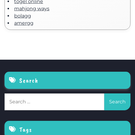
togel online
mahjong ways
bolagg
amergg
Search
Search
for:
Tags