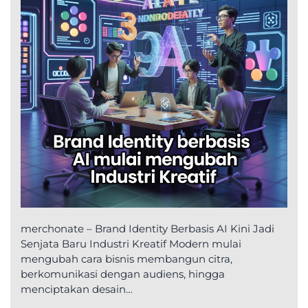
merchonate – Brand Identity Berbasis AI Kini Jadi
Senjata Baru Industri Kreatif Modern mulai
mengubah cara bisnis membangun citra,
berkomunikasi dengan audiens, hingga
menciptakan desain…