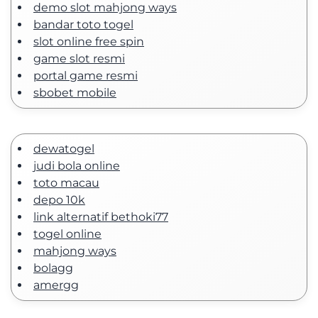
demo slot mahjong ways
bandar toto togel
slot online free spin
game slot resmi
portal game resmi
sbobet mobile
dewatogel
judi bola online
toto macau
depo 10k
link alternatif bethoki77
togel online
mahjong ways
bolagg
amergg