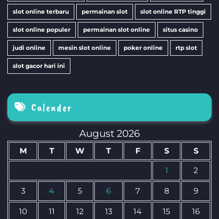
slot online terbaru
permainan slot
slot online RTP tinggi
slot online populer
permainan slot online
situs casino
judi online
mesin slot online
poker online
rtp slot
slot gacor hari ini
Calender
August 2026
M
T
W
T
F
S
S
1
2
3
4
5
6
7
8
9
10
11
12
13
14
15
16