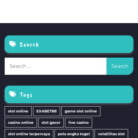
Search
Search
for:
Tags
slot online
EXABET88
game slot online
casino online
slot gacor
live casino
slot online terpercaya
pola angka togel
volatilitas slot