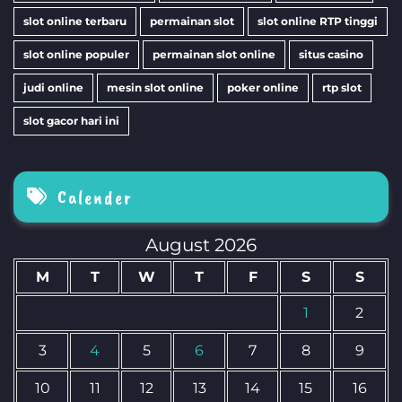
slot online terbaru
permainan slot
slot online RTP tinggi
slot online populer
permainan slot online
situs casino
judi online
mesin slot online
poker online
rtp slot
slot gacor hari ini
Calender
August 2026
M
T
W
T
F
S
S
1
2
3
4
5
6
7
8
9
10
11
12
13
14
15
16