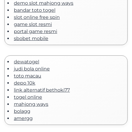
demo slot mahjong ways
bandar toto togel
slot online free spin
game slot resmi
portal game resmi
sbobet mobile
dewatogel
judi bola online
toto macau
depo 10k
link alternatif bethoki77
togel online
mahjong ways
bolagg
amergg