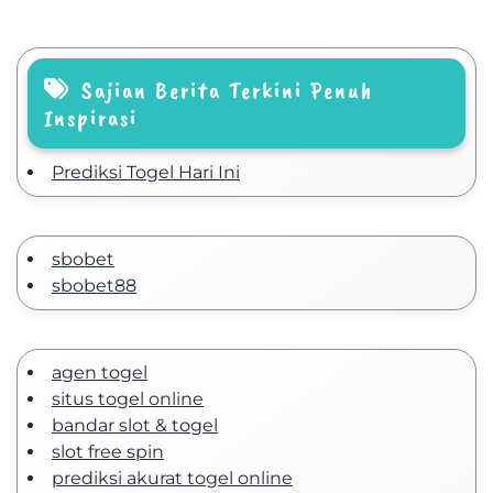
Sajian Berita Terkini Penuh
Inspirasi
Prediksi Togel Hari Ini
sbobet
sbobet88
agen togel
situs togel online
bandar slot & togel
slot free spin
prediksi akurat togel online