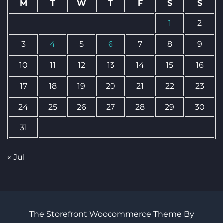
M
T
W
T
F
S
S
1
2
3
4
5
6
7
8
9
10
11
12
13
14
15
16
17
18
19
20
21
22
23
24
25
26
27
28
29
30
31
« Jul
The Storefront Woocommerce Theme By