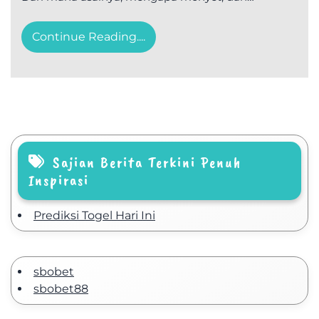
Continue Reading....
Sajian Berita Terkini Penuh
Inspirasi
Prediksi Togel Hari Ini
sbobet
sbobet88