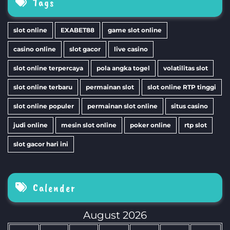
Tags
slot online
EXABET88
game slot online
casino online
slot gacor
live casino
slot online terpercaya
pola angka togel
volatilitas slot
slot online terbaru
permainan slot
slot online RTP tinggi
slot online populer
permainan slot online
situs casino
judi online
mesin slot online
poker online
rtp slot
slot gacor hari ini
Calender
August 2026