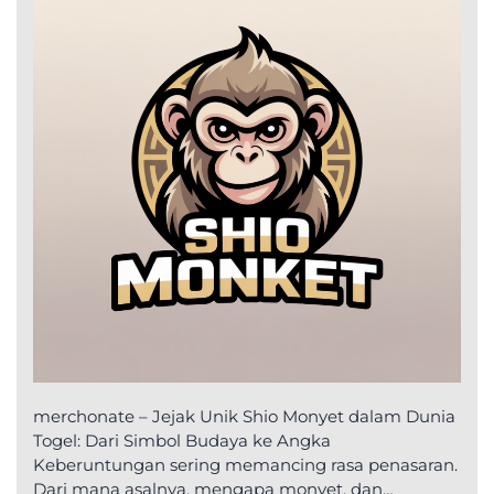
merchonate – Jejak Unik Shio Monyet dalam Dunia
Togel: Dari Simbol Budaya ke Angka
Keberuntungan sering memancing rasa penasaran.
Dari mana asalnya, mengapa monyet, dan…