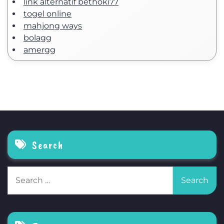
link alternatif bethoki77
togel online
mahjong ways
bolagg
amergg
Search
Search
for: