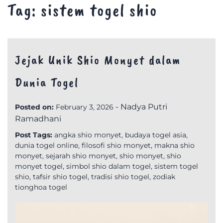
Tag:
sistem togel shio
Jejak Unik Shio Monyet dalam
Dunia Togel
-
Nadya Putri
Posted on:
February 3, 2026
Ramadhani
Post Tags:
angka shio monyet
,
budaya togel asia
,
dunia togel online
,
filosofi shio monyet
,
makna shio
monyet
,
sejarah shio monyet
,
shio monyet
,
shio
monyet togel
,
simbol shio dalam togel
,
sistem togel
shio
,
tafsir shio togel
,
tradisi shio togel
,
zodiak
tionghoa togel