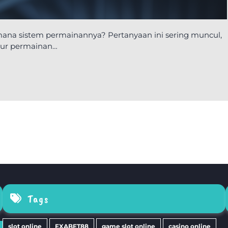
mana sistem permainannya? Pertanyaan ini sering muncul,
lur permainan…
Tags
slot online
EXABET88
game slot online
casino online