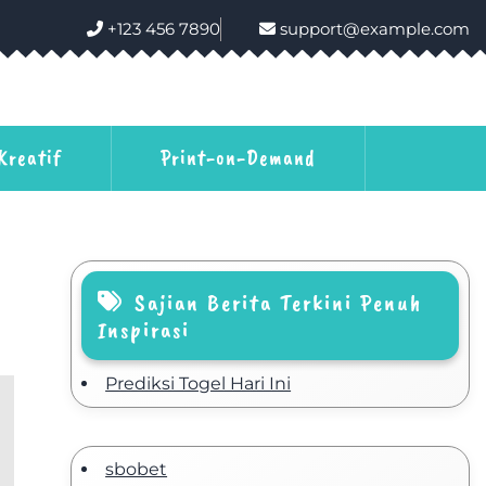
+123 456 7890
support@example.com
Kreatif
Print-on-Demand
Sajian Berita Terkini Penuh
Inspirasi
Prediksi Togel Hari Ini
sbobet