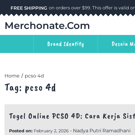
Skip
on orders over $99. This offer is valid on
FREE SHIPPING
to
content
Merchonate.com
Brand Identity
Desain M
Home
pcso 4d
Tag:
pcso 4d
Togel Online PCSO 4D: Cara Kerja Si
-
Nadya Putri Ramadhani
Posted on:
February 2, 2026