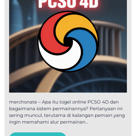
merchonate – Apa itu togel online PCSO 4D dan
bagaimana sistem permainannya? Pertanyaan ini
sering muncul, terutama di kalangan pemain yang
ingin memahami alur permainan…