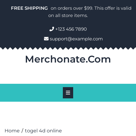
Skip
FREE SHIPPING
on orders over $99. This offer is valid
to
on all store items.
content
+123 456 7890
support@example.com
Merchonate.com
Home
togel 4d online