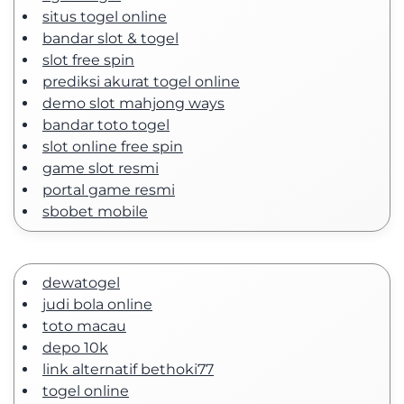
situs togel online
bandar slot & togel
slot free spin
prediksi akurat togel online
demo slot mahjong ways
bandar toto togel
slot online free spin
game slot resmi
portal game resmi
sbobet mobile
dewatogel
judi bola online
toto macau
depo 10k
link alternatif bethoki77
togel online