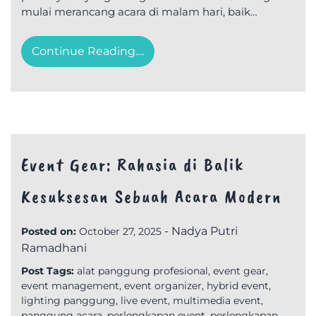
mulai merancang acara di malam hari, baik…
Continue Reading....
Event Gear: Rahasia di Balik
Kesuksesan Sebuah Acara Modern
-
Nadya Putri
Posted on:
October 27, 2025
Ramadhani
Post Tags:
alat panggung profesional
,
event gear
,
event management
,
event organizer
,
hybrid event
,
lighting panggung
,
live event
,
multimedia event
,
panggung acara
,
perlengkapan event
,
perlengkapan