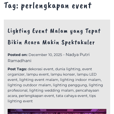
Tag:
perlengkapan event
Lighting Event Malam yang Tepat
Bikin Acara Makin Spektakuler
-
Nadya Putri
Posted on:
December 10, 2025
Ramadhani
Post Tags:
dekorasi event
,
dunia lighting
,
event
organizer
,
lampu event
,
lampu konser
,
lampu LED
event
,
lighting event malam
,
lighting indoor malam
,
lighting outdoor malam
,
lighting panggung
,
lighting
profesional
,
lighting wedding malam
,
pencahayaan
acara
,
perlengkapan event
,
tata cahaya event
,
tips
lighting event