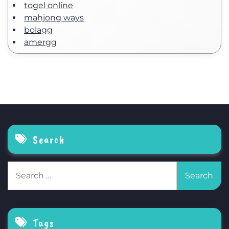
togel online
mahjong ways
bolagg
amergg
Search
Search
for:
Tags