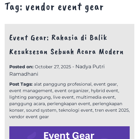
Tag:
vendor event gear
Event Gear: Rahasia di Balik
Kesuksesan Sebuah Acara Modern
-
Nadya Putri
Posted on:
October 27, 2025
Ramadhani
Post Tags:
alat panggung profesional
,
event gear
,
event management
,
event organizer
,
hybrid event
,
lighting panggung
,
live event
,
multimedia event
,
panggung acara
,
perlengkapan event
,
perlengkapan
konser
,
sound system
,
teknologi event
,
tren event 2025
,
vendor event gear