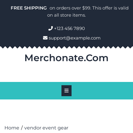
Skip
FREE SHIPPING
on orders over $99. This offer is valid
to
on all store items.
content
+123 456 7890
support@example.com
Merchonate.com
Home
vendor event gear