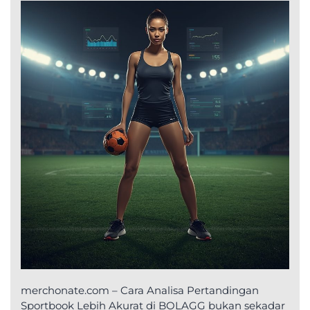
merchonate.com – Cara Analisa Pertandingan
Sportbook Lebih Akurat di BOLAGG bukan sekadar