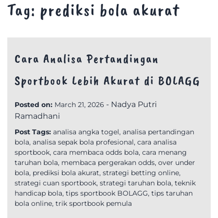
Tag:
prediksi bola akurat
Cara Analisa Pertandingan
Sportbook Lebih Akurat di BOLAGG
-
Nadya Putri
Posted on:
March 21, 2026
Ramadhani
Post Tags:
analisa angka togel
,
analisa pertandingan
bola
,
analisa sepak bola profesional
,
cara analisa
sportbook
,
cara membaca odds bola
,
cara menang
taruhan bola
,
membaca pergerakan odds
,
over under
bola
,
prediksi bola akurat
,
strategi betting online
,
strategi cuan sportbook
,
strategi taruhan bola
,
teknik
handicap bola
,
tips sportbook BOLAGG
,
tips taruhan
bola online
,
trik sportbook pemula