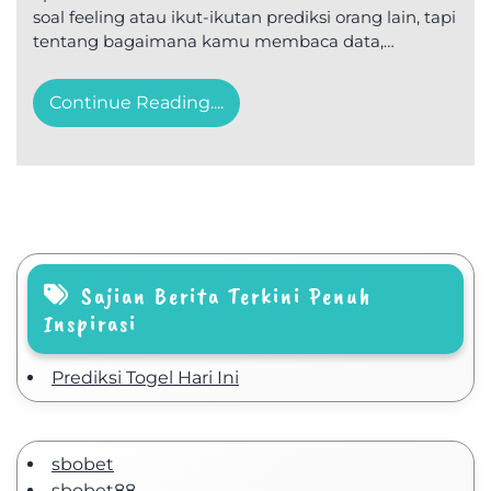
soal feeling atau ikut-ikutan prediksi orang lain, tapi
tentang bagaimana kamu membaca data,…
Continue Reading....
Sajian Berita Terkini Penuh
Inspirasi
Prediksi Togel Hari Ini
sbobet
sbobet88