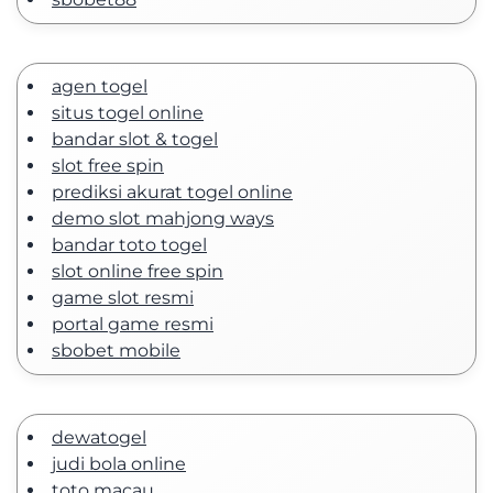
agen togel
situs togel online
bandar slot & togel
slot free spin
prediksi akurat togel online
demo slot mahjong ways
bandar toto togel
slot online free spin
game slot resmi
portal game resmi
sbobet mobile
dewatogel
judi bola online
toto macau