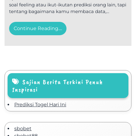
soal feeling atau ikut-ikutan prediksi orang lain, tapi
tentang bagaimana kamu membaca data,…
Continue Reading....
Sajian Berita Terkini Penuh
Inspirasi
Prediksi Togel Hari Ini
sbobet
sbobet88