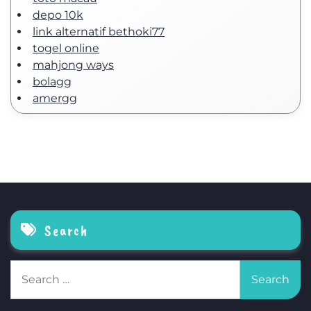
depo 10k
link alternatif bethoki77
togel online
mahjong ways
bolagg
amergg
Search
Search
for: