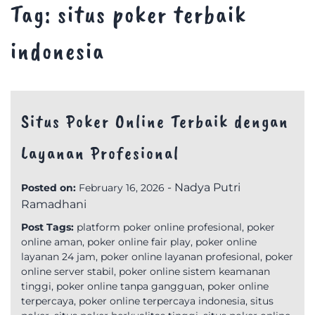
Tag:
situs poker terbaik
indonesia
Situs Poker Online Terbaik dengan
Layanan Profesional
-
Nadya Putri
Posted on:
February 16, 2026
Ramadhani
Post Tags:
platform poker online profesional
,
poker
online aman
,
poker online fair play
,
poker online
layanan 24 jam
,
poker online layanan profesional
,
poker
online server stabil
,
poker online sistem keamanan
tinggi
,
poker online tanpa gangguan
,
poker online
terpercaya
,
poker online terpercaya indonesia
,
situs