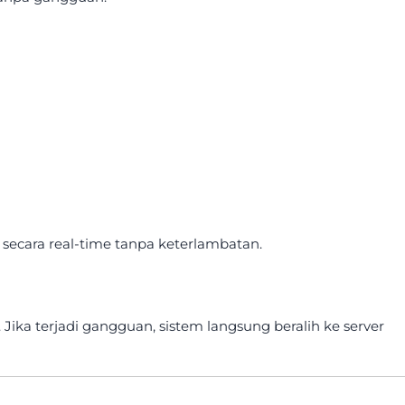
i secara real-time tanpa keterlambatan.
 Jika terjadi gangguan, sistem langsung beralih ke server