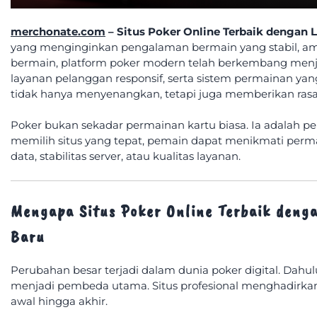
merchonate.com
– Situs Poker Online Terbaik dengan 
yang menginginkan pengalaman bermain yang stabil, am
bermain, platform poker modern telah berkembang menja
layanan pelanggan responsif, serta sistem permainan yan
tidak hanya menyenangkan, tetapi juga memberikan rasa p
Poker bukan sekadar permainan kartu biasa. Ia adalah per
memilih situs yang tepat, pemain dapat menikmati per
data, stabilitas server, atau kualitas layanan.
Mengapa Situs Poker Online Terbaik deng
Baru
Perubahan besar terjadi dalam dunia poker digital. Dahul
menjadi pembeda utama. Situs profesional menghadirka
awal hingga akhir.