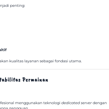
jadi penting:
itif
an kualitas layanan sebagai fondasi utama.
tabilitas Permainan
profesional menggunakan teknologi
dedicated server
dengan
tanpa gangguan.