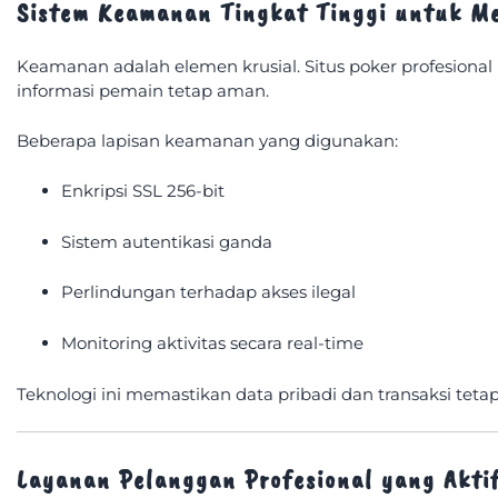
Sistem Keamanan Tingkat Tinggi untuk M
Keamanan adalah elemen krusial. Situs poker profesion
informasi pemain tetap aman.
Beberapa lapisan keamanan yang digunakan:
Enkripsi SSL 256-bit
Sistem autentikasi ganda
Perlindungan terhadap akses ilegal
Monitoring aktivitas secara real-time
Teknologi ini memastikan data pribadi dan transaksi tetap
Layanan Pelanggan Profesional yang Akti