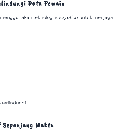
elindungi Data Pemain
al menggunakan teknologi
encryption
untuk menjaga
 terlindungi.
f Sepanjang Waktu