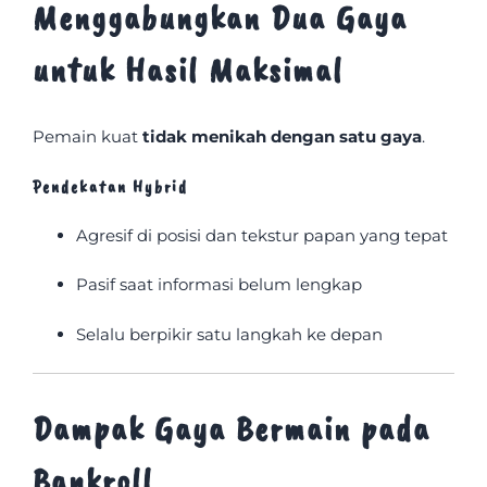
Menggabungkan Dua Gaya
untuk Hasil Maksimal
Pemain kuat
tidak menikah dengan satu gaya
.
Pendekatan Hybrid
Agresif di posisi dan tekstur papan yang tepat
Pasif saat informasi belum lengkap
Selalu berpikir satu langkah ke depan
Dampak Gaya Bermain pada
Bankroll