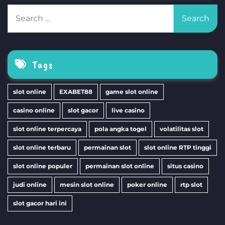
Search
for:
Tags
slot online
EXABET88
game slot online
casino online
slot gacor
live casino
slot online terpercaya
pola angka togel
volatilitas slot
slot online terbaru
permainan slot
slot online RTP tinggi
slot online populer
permainan slot online
situs casino
judi online
mesin slot online
poker online
rtp slot
slot gacor hari ini