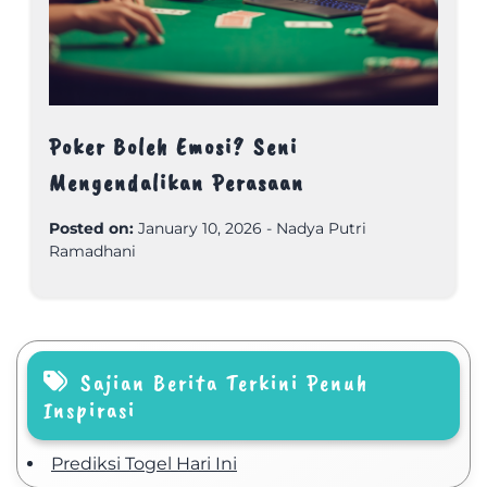
Poker Boleh Emosi? Seni
Mengendalikan Perasaan
Posted on:
January 10, 2026
-
Nadya Putri
Ramadhani
Sajian Berita Terkini Penuh
Inspirasi
Prediksi Togel Hari Ini