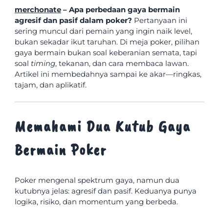
merchonate
– Apa perbedaan gaya bermain
agresif dan pasif dalam poker?
Pertanyaan ini
sering muncul dari pemain yang ingin naik level,
bukan sekadar ikut taruhan. Di meja poker, pilihan
gaya bermain bukan soal keberanian semata, tapi
soal
timing
, tekanan, dan cara membaca lawan.
Artikel ini membedahnya sampai ke akar—ringkas,
tajam, dan aplikatif.
Memahami Dua Kutub Gaya
Bermain Poker
Poker mengenal spektrum gaya, namun dua
kutubnya jelas: agresif dan pasif. Keduanya punya
logika, risiko, dan momentum yang berbeda.