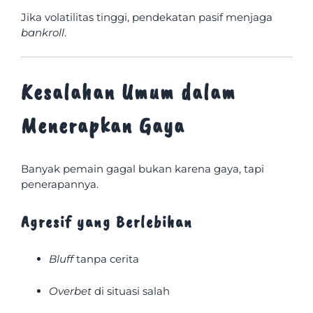
Jika volatilitas tinggi, pendekatan pasif menjaga
bankroll
.
Kesalahan Umum dalam
Menerapkan Gaya
Banyak pemain gagal bukan karena gaya, tapi
penerapannya.
Agresif yang Berlebihan
Bluff
tanpa cerita
Overbet
di situasi salah