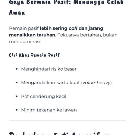
Gaya Bermain Pasif: Menunggu Celah
Aman
Pemain pasif
lebih sering
call
dan jarang
menaikkan taruhan
. Fokusnya bertahan, bukan
mendominasi.
Ciri Khas Pemain Pasif
Menghindari risiko besar
Mengandalkan kartu kuat (
value-heavy
)
Pot cenderung kecil
Minim tekanan ke lawan