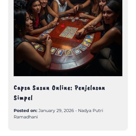
Capsa Susun Online: Penjelasan
Simpel
Posted on:
January 29, 2026
-
Nadya Putri
Ramadhani