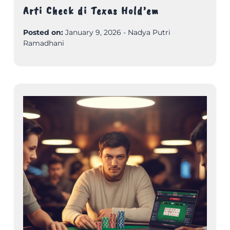
Arti Check di Texas Hold’em
Posted on:
January 9, 2026
-
Nadya Putri
Ramadhani