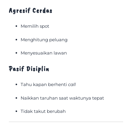
Agresif Cerdas
Memilih spot
Menghitung peluang
Menyesuaikan lawan
Pasif Disiplin
Tahu kapan berhenti
call
Naikkan taruhan saat waktunya tepat
Tidak takut berubah