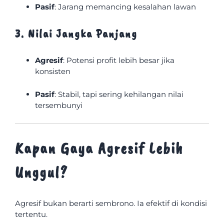
Pasif
: Jarang memancing kesalahan lawan
3. Nilai Jangka Panjang
Agresif
: Potensi profit lebih besar jika
konsisten
Pasif
: Stabil, tapi sering kehilangan nilai
tersembunyi
Kapan Gaya Agresif Lebih
Unggul?
Agresif bukan berarti sembrono. Ia efektif di kondisi
tertentu.