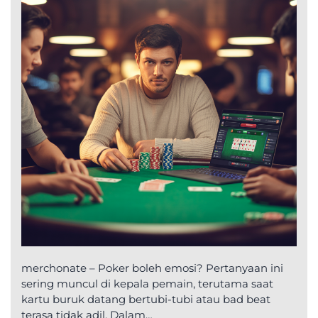
merchonate – Poker boleh emosi? Pertanyaan ini
sering muncul di kepala pemain, terutama saat
kartu buruk datang bertubi-tubi atau bad beat
terasa tidak adil. Dalam…