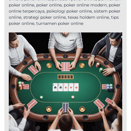
poker online
,
poker online
,
poker online modern
,
poker
online terpercaya
,
psikologi poker online
,
sistem poker
online
,
strategi poker online
,
texas holdem online
,
tips
poker online
,
turnamen poker online