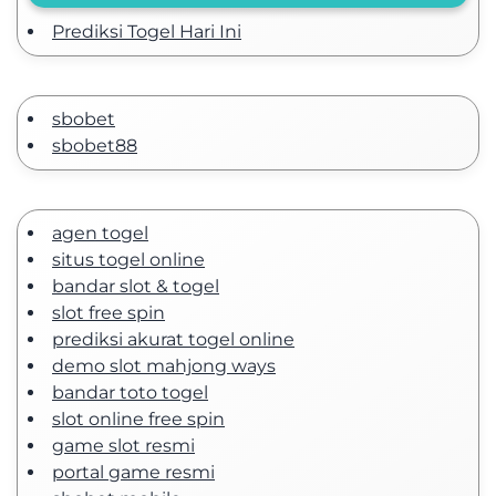
Prediksi Togel Hari Ini
sbobet
sbobet88
agen togel
situs togel online
bandar slot & togel
slot free spin
prediksi akurat togel online
demo slot mahjong ways
bandar toto togel
slot online free spin
game slot resmi
portal game resmi