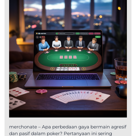
merchonate – Apa perbedaan gaya bermain agresif
dan pasif dalam poker? Pertanyaan ini sering