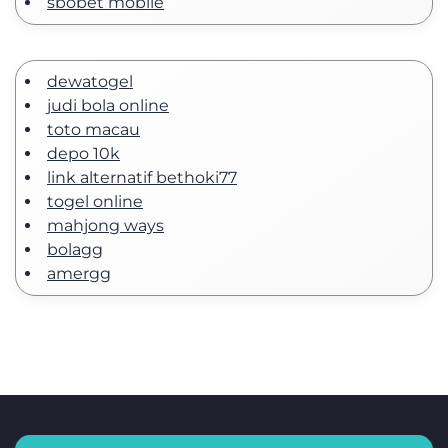
sbobet mobile
dewatogel
judi bola online
toto macau
depo 10k
link alternatif bethoki77
togel online
mahjong ways
bolagg
amergg