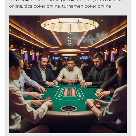
online
,
tips poker online
,
turnamen poker online