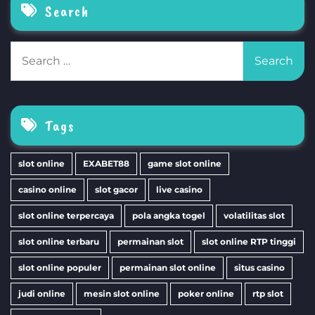
Search
Search
for:
Tags
slot online
EXABET88
game slot online
casino online
slot gacor
live casino
slot online terpercaya
pola angka togel
volatilitas slot
slot online terbaru
permainan slot
slot online RTP tinggi
slot online populer
permainan slot online
situs casino
judi online
mesin slot online
poker online
rtp slot