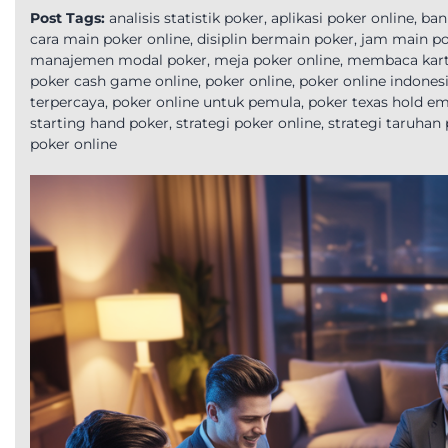
Post Tags:
analisis statistik poker
,
aplikasi poker online
,
ban
cara main poker online
,
disiplin bermain poker
,
jam main po
manajemen modal poker
,
meja poker online
,
membaca kart
poker cash game online
,
poker online
,
poker online indones
terpercaya
,
poker online untuk pemula
,
poker texas hold em
starting hand poker
,
strategi poker online
,
strategi taruhan
poker online