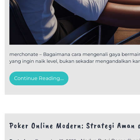
merchonate – Bagaimana cara mengenali gaya bermain 
yang ingin naik level, bukan sekadar mengandalkan kar
Continue Reading....
Poker Online Modern: Strategi Aman 