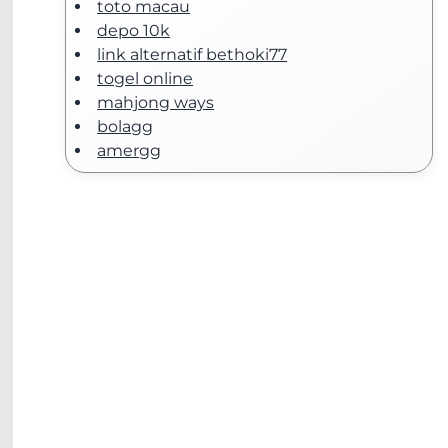
toto macau
depo 10k
link alternatif bethoki77
togel online
mahjong ways
bolagg
amergg