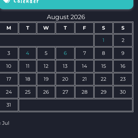
Calender
August 2026
M
T
W
T
F
S
S
1
2
3
4
5
6
7
8
9
10
11
12
13
14
15
16
17
18
19
20
21
22
23
24
25
26
27
28
29
30
31
« Jul