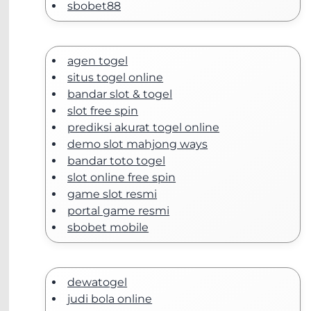
sbobet88
agen togel
situs togel online
bandar slot & togel
slot free spin
prediksi akurat togel online
demo slot mahjong ways
bandar toto togel
slot online free spin
game slot resmi
portal game resmi
sbobet mobile
dewatogel
judi bola online