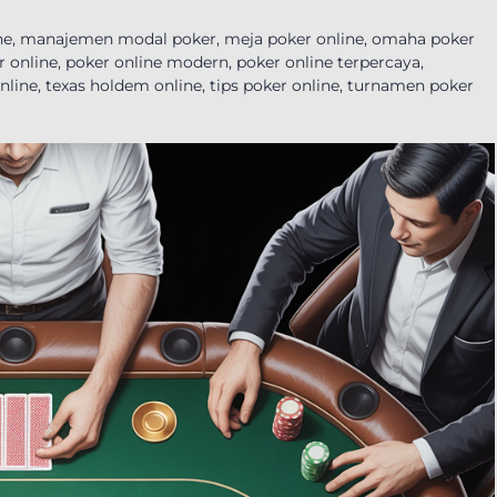
i
ne
,
manajemen modal poker
,
meja poker online
,
omaha poker
r online
,
poker online modern
,
poker online terpercaya
,
nline
,
texas holdem online
,
tips poker online
,
turnamen poker