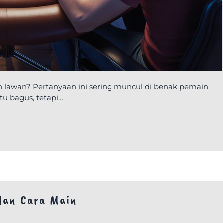
lawan? Pertanyaan ini sering muncul di benak pemain
tu bagus, tetapi…
dan Cara Main