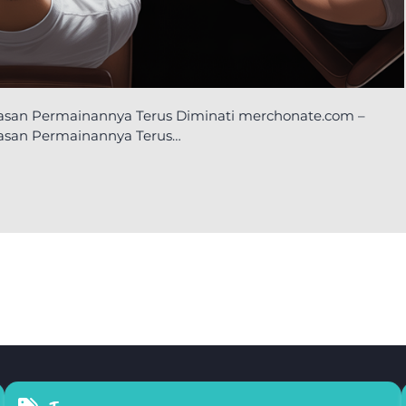
Alasan Permainannya Terus Diminati merchonate.com –
Alasan Permainannya Terus…