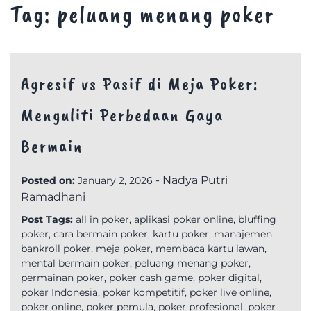
Tag:
peluang menang poker
Agresif vs Pasif di Meja Poker:
Menguliti Perbedaan Gaya
Bermain
-
Nadya Putri
Posted on:
January 2, 2026
Ramadhani
Post Tags:
all in poker
,
aplikasi poker online
,
bluffing
poker
,
cara bermain poker
,
kartu poker
,
manajemen
bankroll poker
,
meja poker
,
membaca kartu lawan
,
mental bermain poker
,
peluang menang poker
,
permainan poker
,
poker cash game
,
poker digital
,
poker Indonesia
,
poker kompetitif
,
poker live online
,
poker online
,
poker pemula
,
poker profesional
,
poker