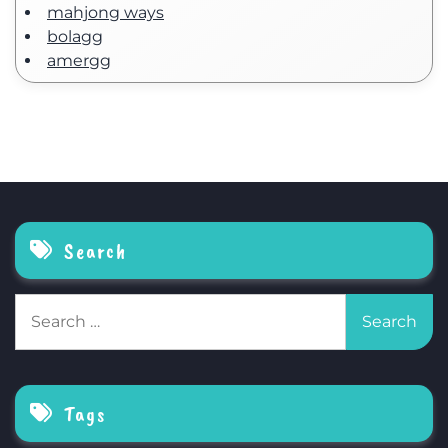
mahjong ways
bolagg
amergg
Search
Search
for:
Tags