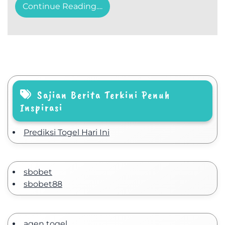
Continue Reading....
Sajian Berita Terkini Penuh
Inspirasi
Prediksi Togel Hari Ini
sbobet
sbobet88
agen togel