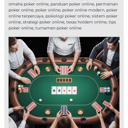
omaha poker online
,
panduan poker online
,
permainan
poker online
,
poker online
,
poker online modern
,
poker
online terpercaya
,
psikologi poker online
,
sistem poker
online
,
strategi poker online
,
texas holdem online
,
tips
poker online
,
turnamen poker online