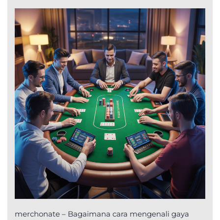
merchonate – Bagaimana cara mengenali gaya