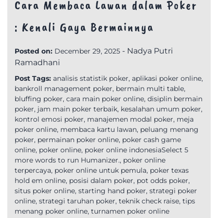
Cara Membaca Lawan dalam Poker
: Kenali Gaya Bermainnya
-
Nadya Putri
Posted on:
December 29, 2025
Ramadhani
Post Tags:
analisis statistik poker
,
aplikasi poker online
,
bankroll management poker
,
bermain multi table
,
bluffing poker
,
cara main poker online
,
disiplin bermain
poker
,
jam main poker terbaik
,
kesalahan umum poker
,
kontrol emosi poker
,
manajemen modal poker
,
meja
poker online
,
membaca kartu lawan
,
peluang menang
poker
,
permainan poker online
,
poker cash game
online
,
poker online
,
poker online indonesiaSelect 5
more words to run Humanizer.
,
poker online
terpercaya
,
poker online untuk pemula
,
poker texas
hold em online
,
posisi dalam poker
,
pot odds poker
,
situs poker online
,
starting hand poker
,
strategi poker
online
,
strategi taruhan poker
,
teknik check raise
,
tips
menang poker online
,
turnamen poker online