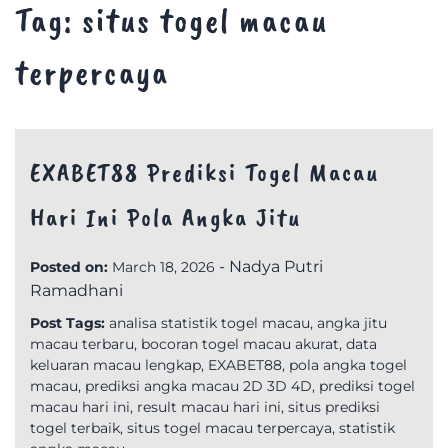
Tag:
situs togel macau
terpercaya
EXABET88 Prediksi Togel Macau
Hari Ini Pola Angka Jitu
-
Nadya Putri
Posted on:
March 18, 2026
Ramadhani
Post Tags:
analisa statistik togel macau
,
angka jitu
macau terbaru
,
bocoran togel macau akurat
,
data
keluaran macau lengkap
,
EXABET88
,
pola angka togel
macau
,
prediksi angka macau 2D 3D 4D
,
prediksi togel
macau hari ini
,
result macau hari ini
,
situs prediksi
togel terbaik
,
situs togel macau terpercaya
,
statistik