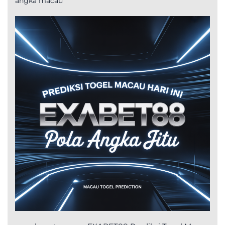
angka macau