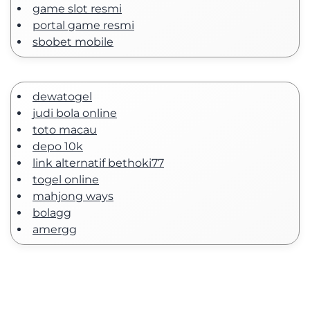
game slot resmi
portal game resmi
sbobet mobile
dewatogel
judi bola online
toto macau
depo 10k
link alternatif bethoki77
togel online
mahjong ways
bolagg
amergg