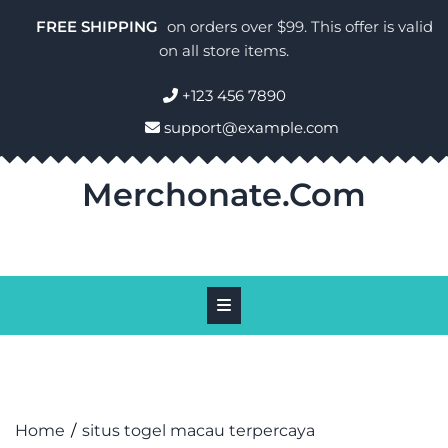
Skip
FREE SHIPPING
on orders over $99. This offer is valid
to
on all store items.
content
+123 456 7890
support@example.com
Merchonate.com
Home
situs togel macau terpercaya