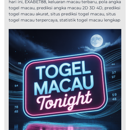
hari ini
,
EXABET88
,
keluaran macau terbaru
,
pola angka
togel macau
,
prediksi angka macau 2D 3D 4D
,
prediksi
togel macau akurat
,
situs prediksi togel macau
,
situs
togel macau terpercaya
,
statistik togel macau lengkap