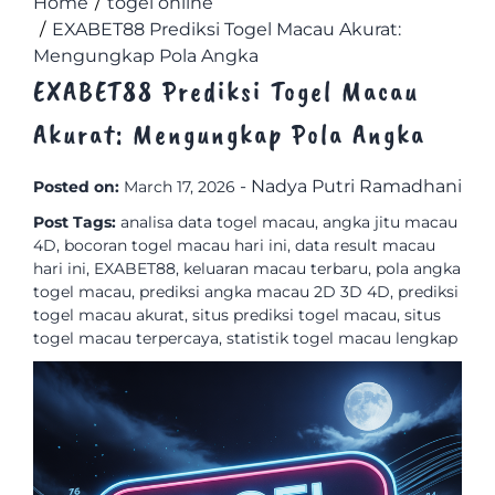
Home
togel online
EXABET88 Prediksi Togel Macau Akurat:
Mengungkap Pola Angka
EXABET88 Prediksi Togel Macau
Akurat: Mengungkap Pola Angka
-
Nadya Putri Ramadhani
Posted on:
March 17, 2026
Post Tags:
analisa data togel macau
,
angka jitu macau
4D
,
bocoran togel macau hari ini
,
data result macau
hari ini
,
EXABET88
,
keluaran macau terbaru
,
pola angka
togel macau
,
prediksi angka macau 2D 3D 4D
,
prediksi
togel macau akurat
,
situs prediksi togel macau
,
situs
togel macau terpercaya
,
statistik togel macau lengkap