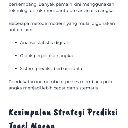
berkembang. Banyak pemain kini menggunakan
teknologi untuk membantu proses analisa angka.
Beberapa metode modern yang mulai digunakan
antara lain:
Analisa statistik digital
Grafik pergerakan angka
Sistem prediksi berbasis data
Pendekatan ini membuat proses membaca pola
angka menjadi lebih cepat dan sistematis.
Kesimpulan Strategi Prediksi
Togel Macau