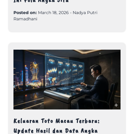
Ini Pola Angka Jitu
Posted on:
March 18, 2026
-
Nadya Putri
Ramadhani
Keluaran Toto Macau Terbaru:
Update Hasil dan Data Angka