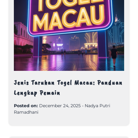
Jenis Taruhan Togel Macau: Panduan
Lengkap Pemain
Posted on:
December 24, 2025
-
Nadya Putri
Ramadhani