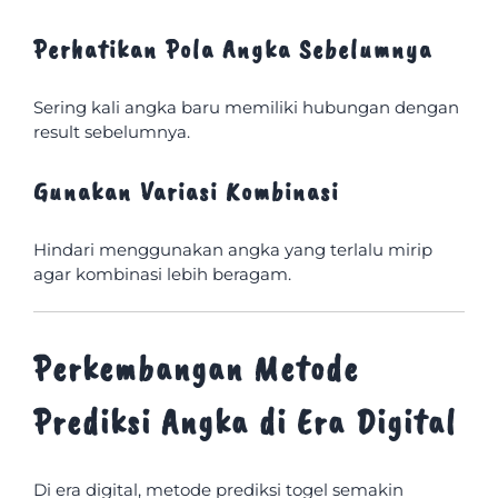
Perhatikan Pola Angka Sebelumnya
Sering kali angka baru memiliki hubungan dengan
result sebelumnya.
Gunakan Variasi Kombinasi
Hindari menggunakan angka yang terlalu mirip
agar kombinasi lebih beragam.
Perkembangan Metode
Prediksi Angka di Era Digital
Di era digital, metode prediksi togel semakin