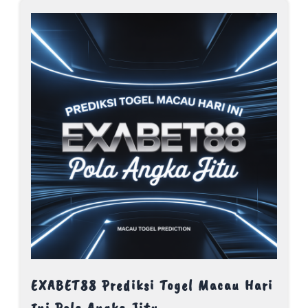
EXABET88 Prediksi Togel Macau Hari