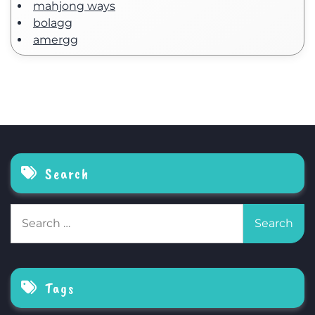
mahjong ways
bolagg
amergg
Search
Search
for:
Tags