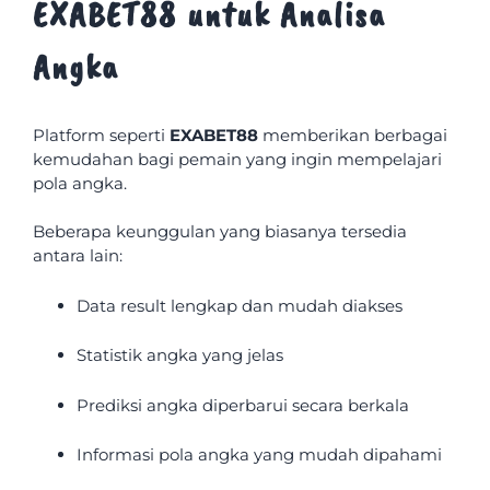
EXABET88 untuk Analisa
Angka
Platform seperti
EXABET88
memberikan berbagai
kemudahan bagi pemain yang ingin mempelajari
pola angka.
Beberapa keunggulan yang biasanya tersedia
antara lain:
Data result lengkap dan mudah diakses
Statistik angka yang jelas
Prediksi angka diperbarui secara berkala
Informasi pola angka yang mudah dipahami