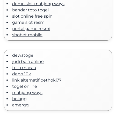
demo slot mahjong ways
bandar toto togel
slot online free spin
game slot resmi
portal game resmi
sbobet mobile
dewatogel
judi bola online
toto macau
depo 10k
link alternatif bethoki77
togel online
mahjong ways
bolagg
amergg