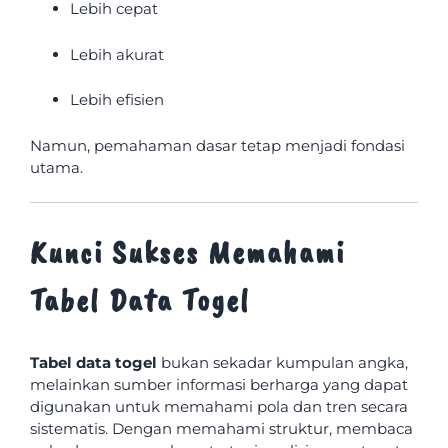
Lebih cepat
Lebih akurat
Lebih efisien
Namun, pemahaman dasar tetap menjadi fondasi
utama.
Kunci Sukses Memahami
Tabel Data Togel
Tabel data togel
bukan sekadar kumpulan angka,
melainkan sumber informasi berharga yang dapat
digunakan untuk memahami pola dan tren secara
sistematis. Dengan memahami struktur, membaca