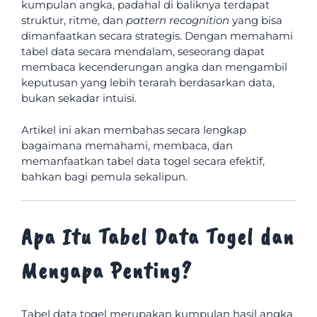
kumpulan angka, padahal di baliknya terdapat
struktur, ritme, dan
pattern recognition
yang bisa
dimanfaatkan secara strategis. Dengan memahami
tabel data secara mendalam, seseorang dapat
membaca kecenderungan angka dan mengambil
keputusan yang lebih terarah berdasarkan data,
bukan sekadar intuisi.
Artikel ini akan membahas secara lengkap
bagaimana memahami, membaca, dan
memanfaatkan tabel data togel secara efektif,
bahkan bagi pemula sekalipun.
Apa Itu Tabel Data Togel dan
Mengapa Penting?
Tabel data togel merupakan kumpulan hasil angka