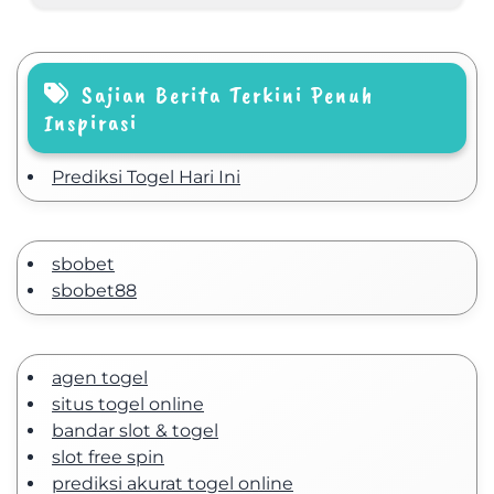
Sajian Berita Terkini Penuh
Inspirasi
Prediksi Togel Hari Ini
sbobet
sbobet88
agen togel
situs togel online
bandar slot & togel
slot free spin
prediksi akurat togel online