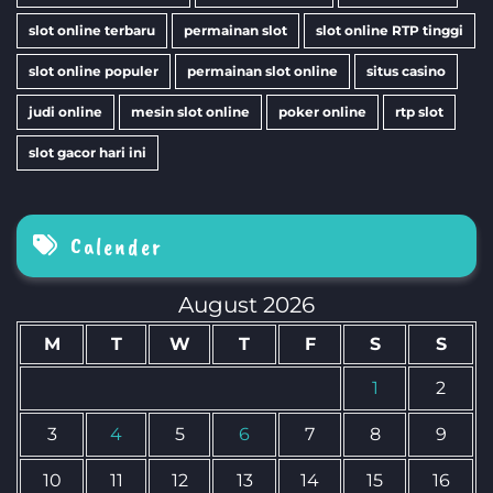
slot online terbaru
permainan slot
slot online RTP tinggi
slot online populer
permainan slot online
situs casino
judi online
mesin slot online
poker online
rtp slot
slot gacor hari ini
Calender
August 2026
M
T
W
T
F
S
S
1
2
3
4
5
6
7
8
9
10
11
12
13
14
15
16