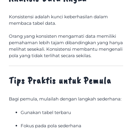
Konsistensi adalah kunci keberhasilan dalam
membaca tabel data.
Orang yang konsisten mengamati data memiliki
pemahaman lebih tajam dibandingkan yang hanya
melihat sesekali. Konsistensi membantu mengenali
pola yang tidak terlihat secara sekilas.
Tips Praktis untuk Pemula
Bagi pemula, mulailah dengan langkah sederhana:
Gunakan tabel terbaru
Fokus pada pola sederhana