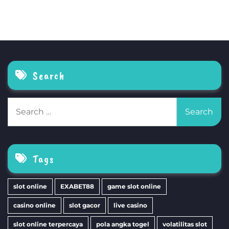
Search
Search
for:
Tags
slot online
EXABET88
game slot online
casino online
slot gacor
live casino
slot online terpercaya
pola angka togel
volatilitas slot