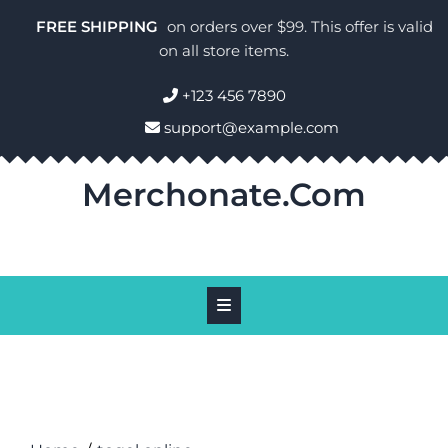
Skip
FREE SHIPPING
on orders over $99. This offer is valid
to
on all store items.
content
+123 456 7890
support@example.com
Merchonate.com