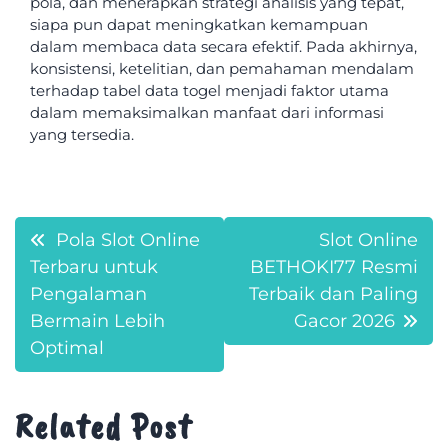
pola, dan menerapkan strategi analisis yang tepat,
siapa pun dapat meningkatkan kemampuan
dalam membaca data secara efektif. Pada akhirnya,
konsistensi, ketelitian, dan pemahaman mendalam
terhadap tabel data togel menjadi faktor utama
dalam memaksimalkan manfaat dari informasi
yang tersedia.
Post
Pola Slot Online
Slot Online
Terbaru untuk
BETHOKI77 Resmi
navigation
Pengalaman
Terbaik dan Paling
Bermain Lebih
Gacor 2026
Optimal
Related Post