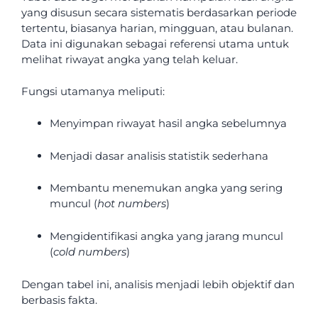
yang disusun secara sistematis berdasarkan periode
tertentu, biasanya harian, mingguan, atau bulanan.
Data ini digunakan sebagai referensi utama untuk
melihat riwayat angka yang telah keluar.
Fungsi utamanya meliputi:
Menyimpan riwayat hasil angka sebelumnya
Menjadi dasar analisis statistik sederhana
Membantu menemukan angka yang sering
muncul (
hot numbers
)
Mengidentifikasi angka yang jarang muncul
(
cold numbers
)
Dengan tabel ini, analisis menjadi lebih objektif dan
berbasis fakta.