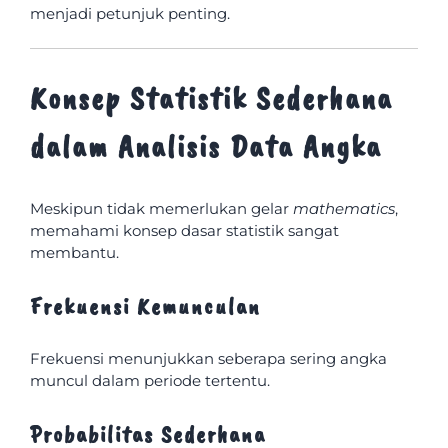
menjadi petunjuk penting.
Konsep Statistik Sederhana
dalam Analisis Data Angka
Meskipun tidak memerlukan gelar
mathematics
,
memahami konsep dasar statistik sangat
membantu.
Frekuensi Kemunculan
Frekuensi menunjukkan seberapa sering angka
muncul dalam periode tertentu.
Probabilitas Sederhana