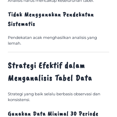
Analisis harus mencakup keseluruhan tabel.
Tidak Menggunakan Pendekatan
Sistematis
Pendekatan acak menghasilkan analisis yang
lemah.
Strategi Efektif dalam
Menganalisis Tabel Data
Strategi yang baik selalu berbasis observasi dan
konsistensi.
Gunakan Data Minimal 30 Periode