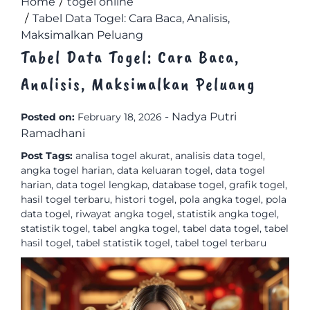
Home
togel online
Tabel Data Togel: Cara Baca, Analisis,
Maksimalkan Peluang
Tabel Data Togel: Cara Baca,
Analisis, Maksimalkan Peluang
-
Nadya Putri
Posted on:
February 18, 2026
Ramadhani
Post Tags:
analisa togel akurat
,
analisis data togel
,
angka togel harian
,
data keluaran togel
,
data togel
harian
,
data togel lengkap
,
database togel
,
grafik togel
,
hasil togel terbaru
,
histori togel
,
pola angka togel
,
pola
data togel
,
riwayat angka togel
,
statistik angka togel
,
statistik togel
,
tabel angka togel
,
tabel data togel
,
tabel
hasil togel
,
tabel statistik togel
,
tabel togel terbaru