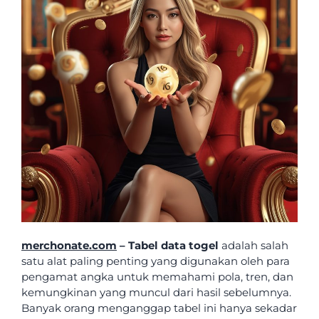
merchonate.com
– Tabel data togel
adalah salah
satu alat paling penting yang digunakan oleh para
pengamat angka untuk memahami pola, tren, dan
kemungkinan yang muncul dari hasil sebelumnya.
Banyak orang menganggap tabel ini hanya sekadar