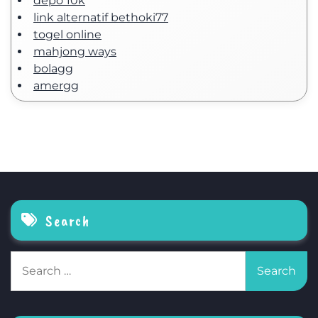
depo 10k
link alternatif bethoki77
togel online
mahjong ways
bolagg
amergg
Search
Search
for: