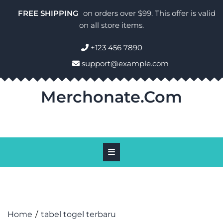
Skip
FREE SHIPPING
on orders over $99. This offer is valid
to
on all store items.
content
+123 456 7890
support@example.com
Merchonate.com
Home
tabel togel terbaru