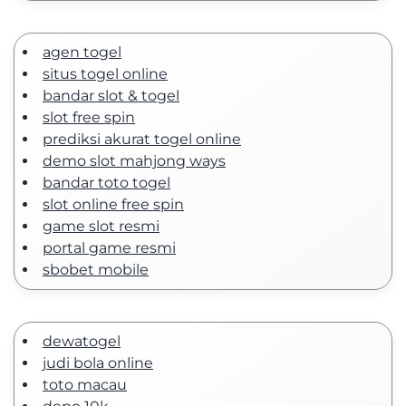
agen togel
situs togel online
bandar slot & togel
slot free spin
prediksi akurat togel online
demo slot mahjong ways
bandar toto togel
slot online free spin
game slot resmi
portal game resmi
sbobet mobile
dewatogel
judi bola online
toto macau