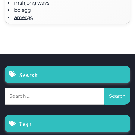
mahjong ways
bolagg
amergg
Search
Search
for:
Tags