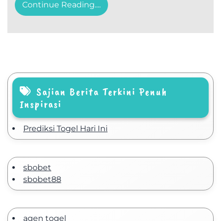
Continue Reading....
Sajian Berita Terkini Penuh
Inspirasi
Prediksi Togel Hari Ini
sbobet
sbobet88
agen togel