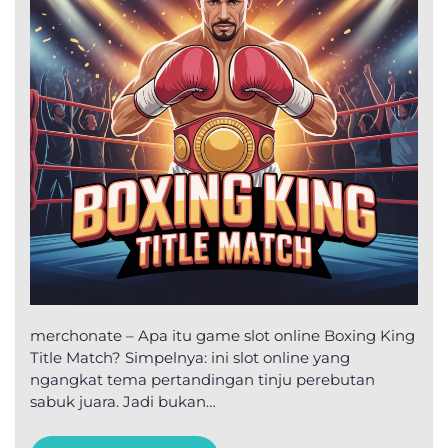
merchonate – Apa itu game slot online Boxing King
Title Match? Simpelnya: ini slot online yang
ngangkat tema pertandingan tinju perebutan
sabuk juara. Jadi bukan…