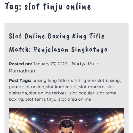
Tag:
slot tinju online
Slot Online Boxing King Title
Match: Penjelasan Singkatnya
-
Nadya Putri
Posted on:
January 27, 2026
Ramadhani
Post Tags:
boxing king title match
,
game slot boxing
,
game slot online
,
slot kompetitif
,
slot modern
,
slot
olahraga
,
slot online terbaru
,
slot populer
,
slot tema
boxing
,
Slot tema tinju
,
slot tinju online