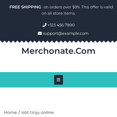
Skip
FREE SHIPPING
on orders over $99. This offer is valid
to
on all store items.
content
+123 456 7890
support@example.com
Merchonate.com
Home
slot tinju online