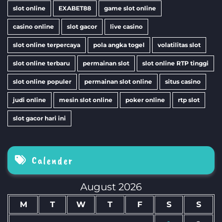
slot online
EXABET88
game slot online
casino online
slot gacor
live casino
slot online terpercaya
pola angka togel
volatilitas slot
slot online terbaru
permainan slot
slot online RTP tinggi
slot online populer
permainan slot online
situs casino
judi online
mesin slot online
poker online
rtp slot
slot gacor hari ini
Calender
August 2026
M
T
W
T
F
S
S