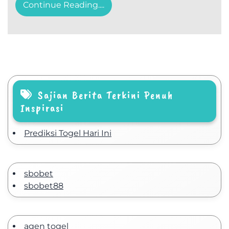
Continue Reading....
Sajian Berita Terkini Penuh
Inspirasi
Prediksi Togel Hari Ini
sbobet
sbobet88
agen togel