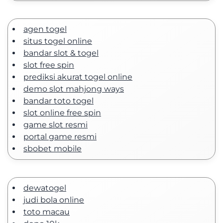
agen togel
situs togel online
bandar slot & togel
slot free spin
prediksi akurat togel online
demo slot mahjong ways
bandar toto togel
slot online free spin
game slot resmi
portal game resmi
sbobet mobile
dewatogel
judi bola online
toto macau