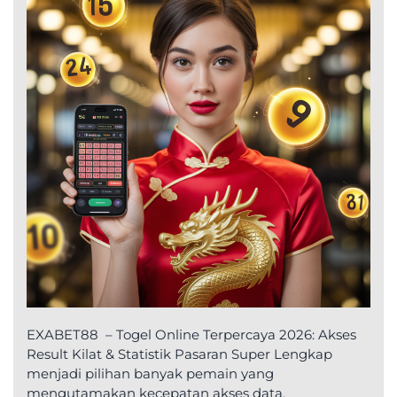
EXABET88 – Togel Online Terpercaya 2026: Akses
Result Kilat & Statistik Pasaran Super Lengkap
menjadi pilihan banyak pemain yang
mengutamakan kecepatan akses data,