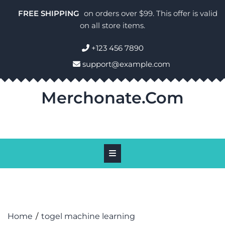
Skip
FREE SHIPPING
on orders over $99. This offer is valid
to
on all store items.
content
+123 456 7890
support@example.com
Merchonate.com
Home
togel machine learning