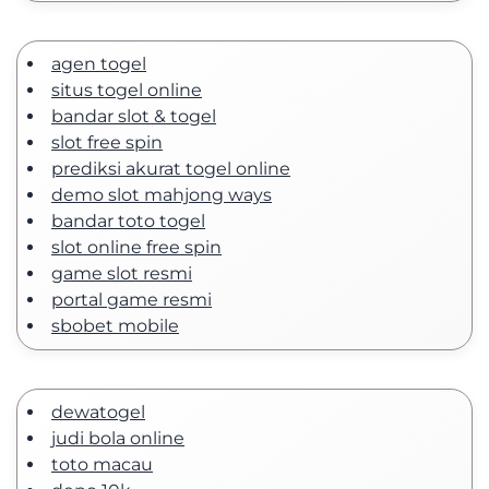
agen togel
situs togel online
bandar slot & togel
slot free spin
prediksi akurat togel online
demo slot mahjong ways
bandar toto togel
slot online free spin
game slot resmi
portal game resmi
sbobet mobile
dewatogel
judi bola online
toto macau