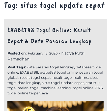
Tag:
situs togel update cepat
EXABET88 Togel Online: Result
Cepat & Data Pasaran Lengkap
-
Nadya Putri
Posted on:
February 13, 2026
Ramadhani
Post Tags:
data pasaran togel lengkap
,
database togel
online
,
EXABET88
,
exabet88 togel online
,
pasaran togel
global
,
result togel cepat
,
result togel realtime
,
situs
togel data lengkap
,
situs togel update cepat
,
statistik
togel harian
,
togel machine learning
,
togel online 2026
,
togel online terpercaya