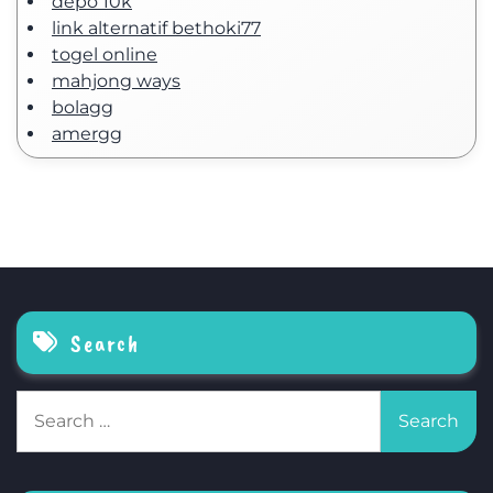
depo 10k
link alternatif bethoki77
togel online
mahjong ways
bolagg
amergg
Search
Search
for: