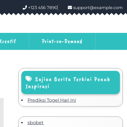
+123 456 7890
support@example.com
Kreatif
Print-on-Demand
Sajian Berita Terkini Penuh
Inspirasi
Prediksi Togel Hari Ini
sbobet