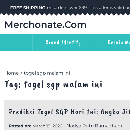
Skip
on orders over $99. This offer is valid on
FREE SHIPPING
to
content
Merchonate.com
Brand Identity
Desain M
Home
togel sgp malam ini
Tag:
togel sgp malam ini
Prediksi Togel SGP Hari Ini: Angka J
-
Nadya Putri Ramadhani
Posted on:
March 19, 2026