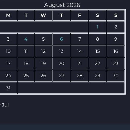
August 2026
M
T
W
T
F
S
S
1
2
3
4
5
6
7
8
9
10
11
12
13
14
15
16
17
18
19
20
21
22
23
24
25
26
27
28
29
30
31
« Jul