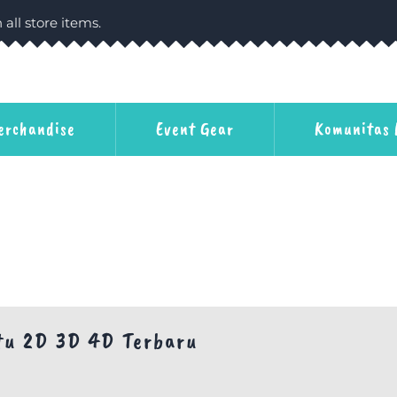
 all store items.
erchandise
Event Gear
Komunitas 
itu 2D 3D 4D Terbaru