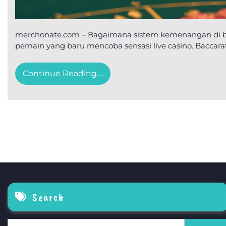
merchonate.com – Bagaimana sistem kemenangan di bacc
pemain yang baru mencoba sensasi live casino. Baccarat 
Continue Reading....
Search
Search