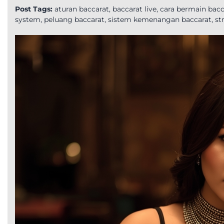
Post Tags:
aturan baccarat
,
baccarat live
,
cara bermain bacc
system
,
peluang baccarat
,
sistem kemenangan baccarat
,
st