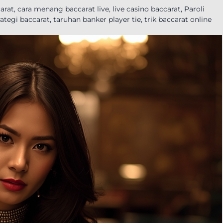
arat
,
cara menang baccarat live
,
live casino baccarat
,
Paroli
rategi baccarat
,
taruhan banker player tie
,
trik baccarat online