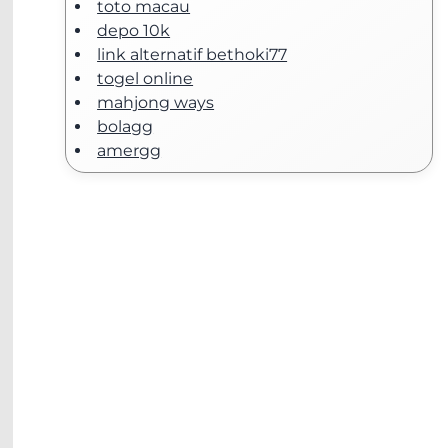
toto macau
depo 10k
link alternatif bethoki77
togel online
mahjong ways
bolagg
amergg