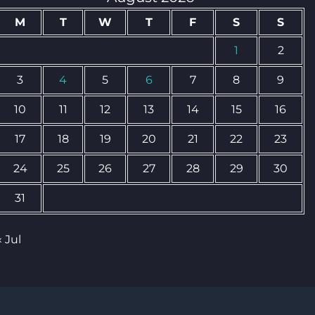
M
T
W
T
F
S
S
1
2
3
4
5
6
7
8
9
10
11
12
13
14
15
16
17
18
19
20
21
22
23
24
25
26
27
28
29
30
31
« Jul