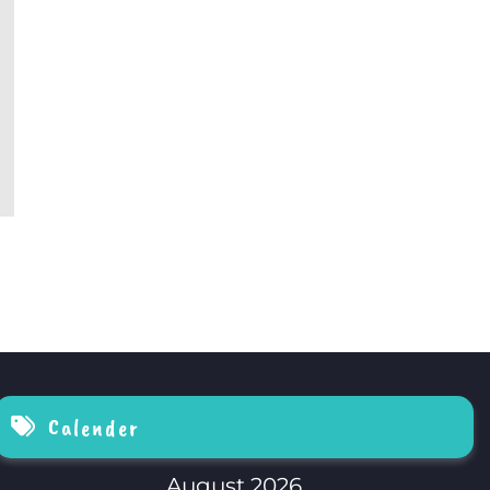
Calender
August 2026