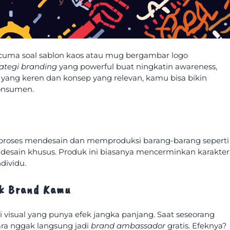
cuma soal sablon kaos atau mug bergambar logo
rategi branding
yang powerful buat ningkatin awareness,
yang keren dan konsep yang relevan, kamu bisa bikin
konsumen.
proses mendesain dan memproduksi barang-barang seperti
an desain khusus. Produk ini biasanya mencerminkan karakter
dividu.
uk Brand Kamu
asi visual yang punya efek jangka panjang. Saat seseorang
ara nggak langsung jadi
brand ambassador
gratis. Efeknya?