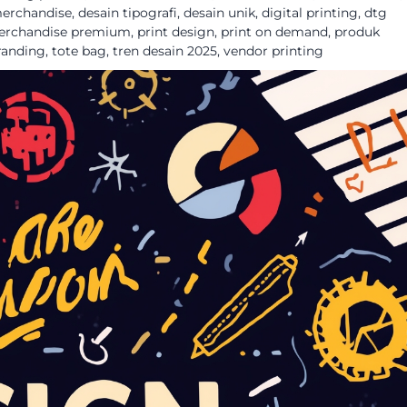
merchandise
,
desain tipografi
,
desain unik
,
digital printing
,
dtg
rchandise premium
,
print design
,
print on demand
,
produk
branding
,
tote bag
,
tren desain 2025
,
vendor printing