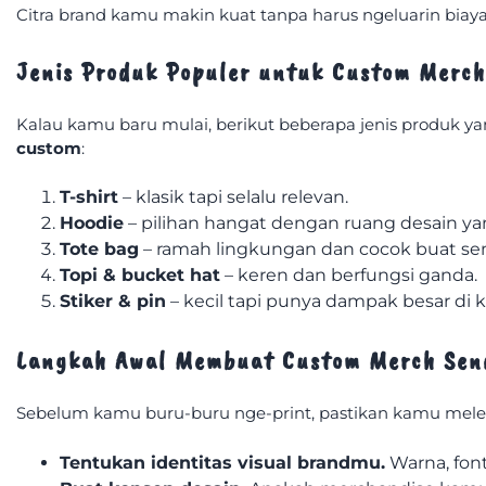
Citra brand kamu makin kuat tanpa harus ngeluarin biaya 
Jenis Produk Populer untuk Custom Merch
Kalau kamu baru mulai, berikut beberapa jenis produk yan
custom
:
T-shirt
– klasik tapi selalu relevan.
Hoodie
– pilihan hangat dengan ruang desain ya
Tote bag
– ramah lingkungan dan cocok buat s
Topi & bucket hat
– keren dan berfungsi ganda.
Stiker & pin
– kecil tapi punya dampak besar di k
Langkah Awal Membuat Custom Merch Send
Sebelum kamu buru-buru nge-print, pastikan kamu melew
Tentukan identitas visual brandmu.
Warna, font