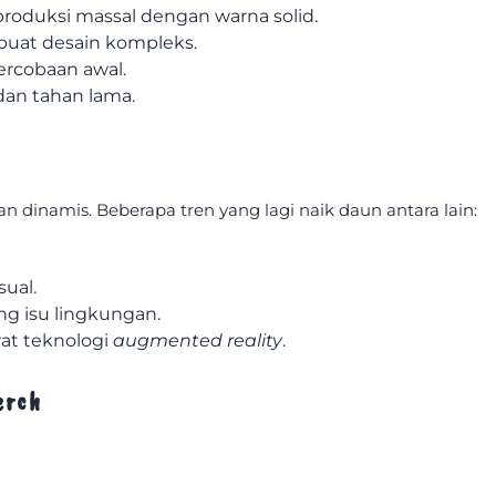
roduksi massal dengan warna solid.
 buat desain kompleks.
ercobaan awal.
an tahan lama.
dinamis. Beberapa tren yang lagi naik daun antara lain:
sual.
 isu lingkungan.
wat teknologi
augmented reality
.
erch