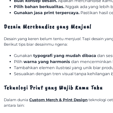
Buat konsep desain.
Apakah merchandise kamu in
Pilih bahan berkualitas.
Nggak ada yang lebih b
Gunakan jasa print terpercaya.
Pastikan hasil c
Desain Merchandise yang Menjual
Desain yang keren belum tentu
menjual
. Tapi desain ya
Berikut tips biar desainmu ngena:
Gunakan
typografi yang mudah dibaca
dan sesu
Pilih
warna yang harmonis
dan mencerminkan k
Tambahkan elemen ilustrasi yang unik biar pro
Sesuaikan dengan tren visual tanpa kehilangan
Teknologi Print yang Wajib Kamu Tahu
Dalam dunia
Custom Merch & Print Design
teknologi ce
antara lain: