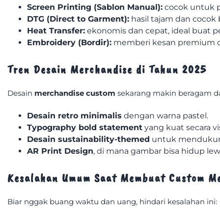
Screen Printing (Sablon Manual):
cocok untuk p
DTG (Direct to Garment):
hasil tajam dan cocok
Heat Transfer:
ekonomis dan cepat, ideal buat p
Embroidery (Bordir):
memberi kesan premium d
Tren Desain Merchandise di Tahun 2025
Desain
merchandise custom
sekarang makin beragam dan 
Desain retro minimalis
dengan warna pastel.
Typography bold statement
yang kuat secara vi
Desain sustainability-themed
untuk mendukung
AR Print Design
, di mana gambar bisa hidup le
Kesalahan Umum Saat Membuat Custom M
Biar nggak buang waktu dan uang, hindari kesalahan ini: