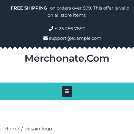
Skip
FREE SHIPPING
on orders over $99. This offer is valid
to
on all store items.
content
+123 456 7890
support@example.com
Merchonate.com
Home
desain logo