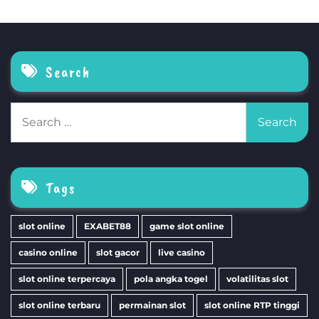
Search
Search
for:
Tags
slot online
EXABET88
game slot online
casino online
slot gacor
live casino
slot online terpercaya
pola angka togel
volatilitas slot
slot online terbaru
permainan slot
slot online RTP tinggi