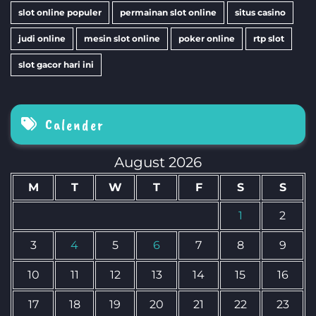
slot online populer
permainan slot online
situs casino
judi online
mesin slot online
poker online
rtp slot
slot gacor hari ini
Calender
August 2026
M
T
W
T
F
S
S
1
2
3
4
5
6
7
8
9
10
11
12
13
14
15
16
17
18
19
20
21
22
23