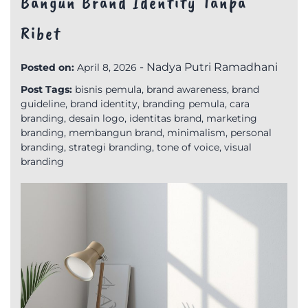
Bangun Brand Identity Tanpa
Ribet
-
Nadya Putri Ramadhani
Posted on:
April 8, 2026
Post Tags:
bisnis pemula
,
brand awareness
,
brand
guideline
,
brand identity
,
branding pemula
,
cara
branding
,
desain logo
,
identitas brand
,
marketing
branding
,
membangun brand
,
minimalism
,
personal
branding
,
strategi branding
,
tone of voice
,
visual
branding