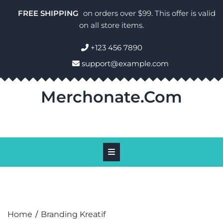
Skip
FREE SHIPPING
on orders over $99. This offer is valid
to
on all store items.
content
+123 456 7890
support@example.com
Merchonate.com
Home
Branding Kreatif