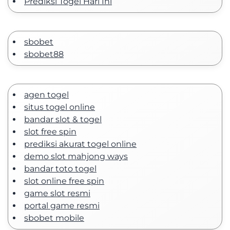
Prediksi Togel Hari Ini
sbobet
sbobet88
agen togel
situs togel online
bandar slot & togel
slot free spin
prediksi akurat togel online
demo slot mahjong ways
bandar toto togel
slot online free spin
game slot resmi
portal game resmi
sbobet mobile