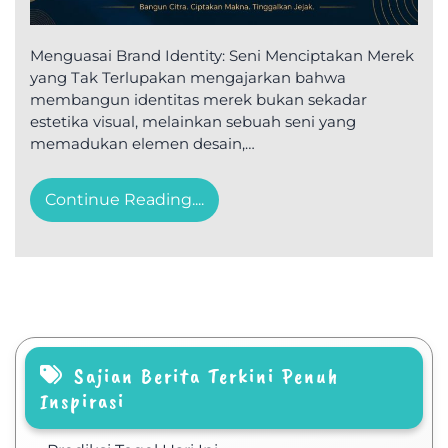
Menguasai Brand Identity: Seni Menciptakan Merek
yang Tak Terlupakan mengajarkan bahwa
membangun identitas merek bukan sekadar
estetika visual, melainkan sebuah seni yang
memadukan elemen desain,…
Continue Reading....
Sajian Berita Terkini Penuh
Inspirasi