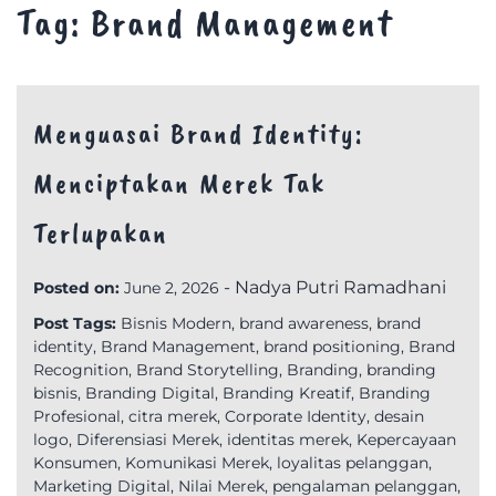
Tag:
Brand Management
Menguasai Brand Identity:
Menciptakan Merek Tak
Terlupakan
-
Nadya Putri Ramadhani
Posted on:
June 2, 2026
Post Tags:
Bisnis Modern
,
brand awareness
,
brand
identity
,
Brand Management
,
brand positioning
,
Brand
Recognition
,
Brand Storytelling
,
Branding
,
branding
bisnis
,
Branding Digital
,
Branding Kreatif
,
Branding
Profesional
,
citra merek
,
Corporate Identity
,
desain
logo
,
Diferensiasi Merek
,
identitas merek
,
Kepercayaan
Konsumen
,
Komunikasi Merek
,
loyalitas pelanggan
,
Marketing Digital
,
Nilai Merek
,
pengalaman pelanggan
,