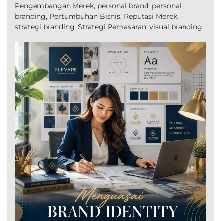
Pengembangan Merek
,
personal brand
,
personal
branding
,
Pertumbuhan Bisnis
,
Reputasi Merek
,
strategi branding
,
Strategi Pemasaran
,
visual branding