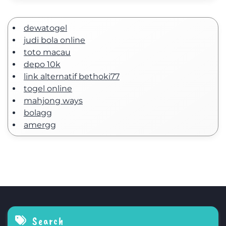
dewatogel
judi bola online
toto macau
depo 10k
link alternatif bethoki77
togel online
mahjong ways
bolagg
amergg
Search