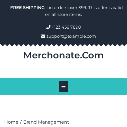
Skip
FREE SHIPPING
on orders over $99. This offer is valid
to
on all store items.
content
+123 456 7890
support@example.com
Merchonate.com
Home
Brand Management