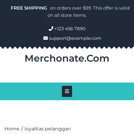
Skip
FREE SHIPPING
on orders over $99. This offer is valid
to
on all store items.
content
+123 456 7890
support@example.com
Merchonate.com
Home
loyalitas pelanggan