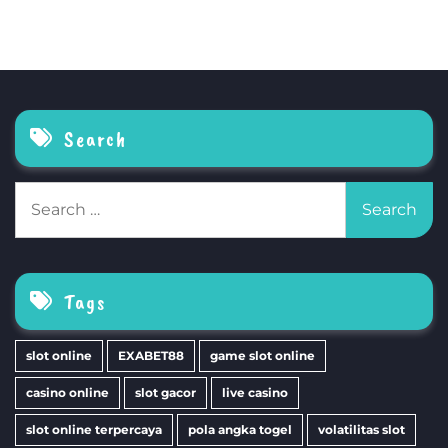
Search
Search
for:
Tags
slot online
EXABET88
game slot online
casino online
slot gacor
live casino
slot online terpercaya
pola angka togel
volatilitas slot