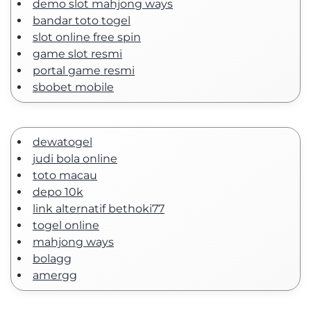
demo slot mahjong ways
bandar toto togel
slot online free spin
game slot resmi
portal game resmi
sbobet mobile
dewatogel
judi bola online
toto macau
depo 10k
link alternatif bethoki77
togel online
mahjong ways
bolagg
amergg