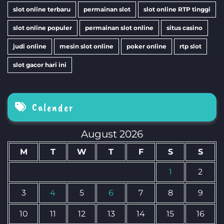
slot online terbaru
permainan slot
slot online RTP tinggi
slot online populer
permainan slot online
situs casino
judi online
mesin slot online
poker online
rtp slot
slot gacor hari ini
Calender
August 2026
M
T
W
T
F
S
S
1
2
3
4
5
6
7
8
9
10
11
12
13
14
15
16