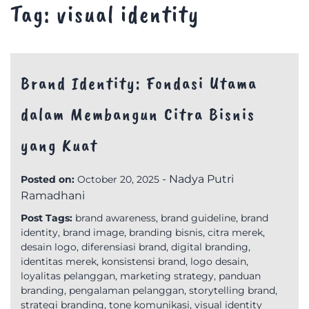
Tag:
visual identity
Brand Identity: Fondasi Utama
dalam Membangun Citra Bisnis
yang Kuat
-
Nadya Putri
Posted on:
October 20, 2025
Ramadhani
Post Tags:
brand awareness
,
brand guideline
,
brand
identity
,
brand image
,
branding bisnis
,
citra merek
,
desain logo
,
diferensiasi brand
,
digital branding
,
identitas merek
,
konsistensi brand
,
logo desain
,
loyalitas pelanggan
,
marketing strategy
,
panduan
branding
,
pengalaman pelanggan
,
storytelling brand
,
strategi branding
,
tone komunikasi
,
visual identity