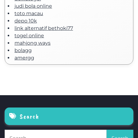
judi bola online
toto macau
depo 10k
link alternatif bethoki77
togel online
mahjong ways
bolagg
amergg
Search
Search