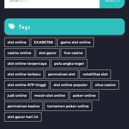
for:
Tags
slot online
EXABET88
game slot online
casino online
slot gacor
live casino
slot online terpercaya
pola angka togel
slot online terbaru
permainan slot
volatilitas slot
slot online RTP tinggi
slot online populer
situs casino
judi online
mesin slot online
poker online
permainan kasino
turnamen poker online
slot gacor hari ini