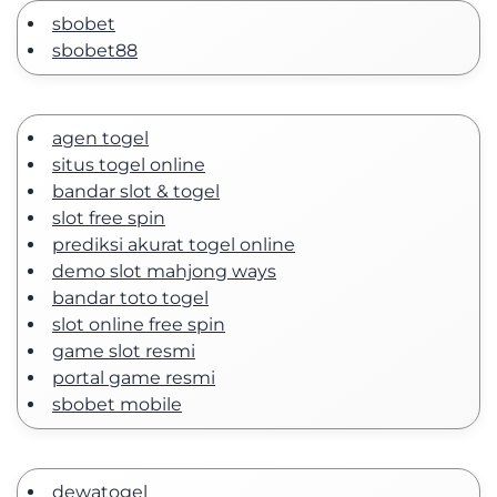
sbobet
sbobet88
agen togel
situs togel online
bandar slot & togel
slot free spin
prediksi akurat togel online
demo slot mahjong ways
bandar toto togel
slot online free spin
game slot resmi
portal game resmi
sbobet mobile
dewatogel