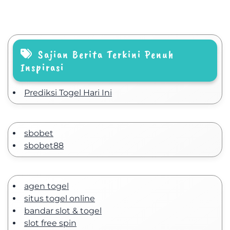
Sajian Berita Terkini Penuh
Inspirasi
Prediksi Togel Hari Ini
sbobet
sbobet88
agen togel
situs togel online
bandar slot & togel
slot free spin