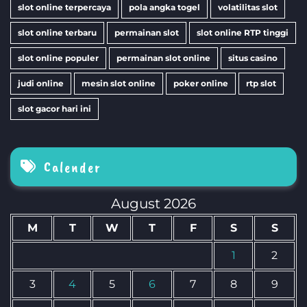
slot online terpercaya
pola angka togel
volatilitas slot
slot online terbaru
permainan slot
slot online RTP tinggi
slot online populer
permainan slot online
situs casino
judi online
mesin slot online
poker online
rtp slot
slot gacor hari ini
Calender
August 2026
M
T
W
T
F
S
S
1
2
3
4
5
6
7
8
9