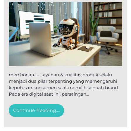
merchonate – Layanan & kualitas produk selalu
menjadi dua pilar terpenting yang memengaruhi
keputusan konsumen saat memilih sebuah brand.
Pada era digital saat ini, persaingan…
Continue Reading....