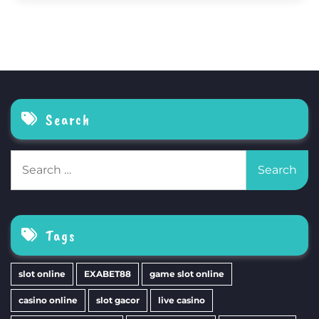
Search
Search
for:
Tags
slot online
EXABET88
game slot online
casino online
slot gacor
live casino