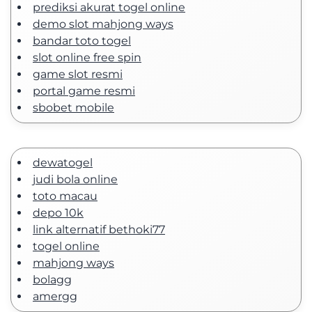
prediksi akurat togel online
demo slot mahjong ways
bandar toto togel
slot online free spin
game slot resmi
portal game resmi
sbobet mobile
dewatogel
judi bola online
toto macau
depo 10k
link alternatif bethoki77
togel online
mahjong ways
bolagg
amergg