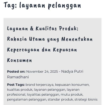
Tag:
layanan pelanggan
Layanan & Kualitas Produk:
Rahasia Utama yang Menentukan
Kepercayaan dan Kepuasan
Konsumen
-
Nadya Putri
Posted on:
November 24, 2025
Ramadhani
Post Tags:
brand terpercaya
,
kepuasan konsumen
,
kualitas produk
,
layanan pelanggan
,
layanan
profesional
,
loyalitas pelanggan
,
mutu produk
,
pengalaman pelanggan
,
standar produk
,
strategi bisnis