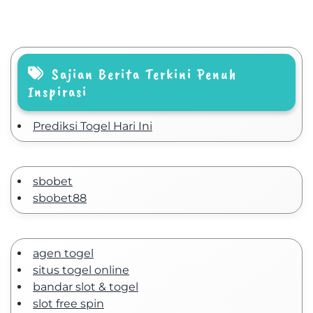
Sajian Berita Terkini Penuh
Inspirasi
Prediksi Togel Hari Ini
sbobet
sbobet88
agen togel
situs togel online
bandar slot & togel
slot free spin