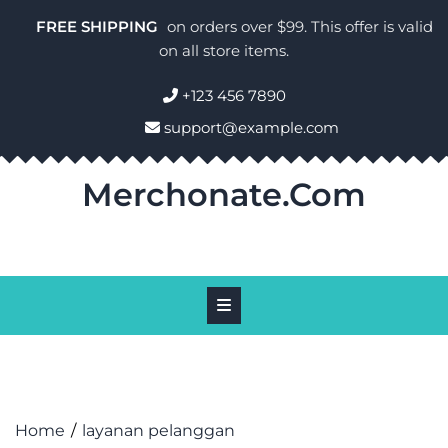
Skip
FREE SHIPPING
on orders over $99. This offer is valid
to
on all store items.
content
+123 456 7890
support@example.com
Merchonate.com
Home
layanan pelanggan