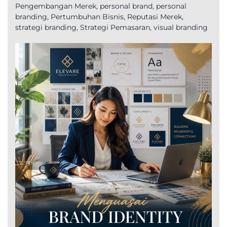
Pengembangan Merek
,
personal brand
,
personal
branding
,
Pertumbuhan Bisnis
,
Reputasi Merek
,
strategi branding
,
Strategi Pemasaran
,
visual branding