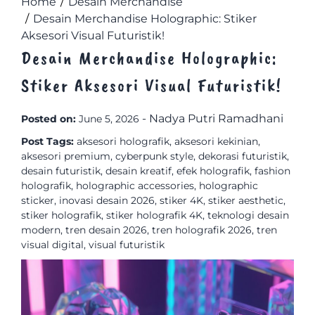
Home
Desain Merchandise
Desain Merchandise Holographic: Stiker
Aksesori Visual Futuristik!
Desain Merchandise Holographic:
Stiker Aksesori Visual Futuristik!
-
Nadya Putri Ramadhani
Posted on:
June 5, 2026
Post Tags:
aksesori holografik
,
aksesori kekinian
,
aksesori premium
,
cyberpunk style
,
dekorasi futuristik
,
desain futuristik
,
desain kreatif
,
efek holografik
,
fashion
holografik
,
holographic accessories
,
holographic
sticker
,
inovasi desain 2026
,
stiker 4K
,
stiker aesthetic
,
stiker holografik
,
stiker holografik 4K
,
teknologi desain
modern
,
tren desain 2026
,
tren holografik 2026
,
tren
visual digital
,
visual futuristik