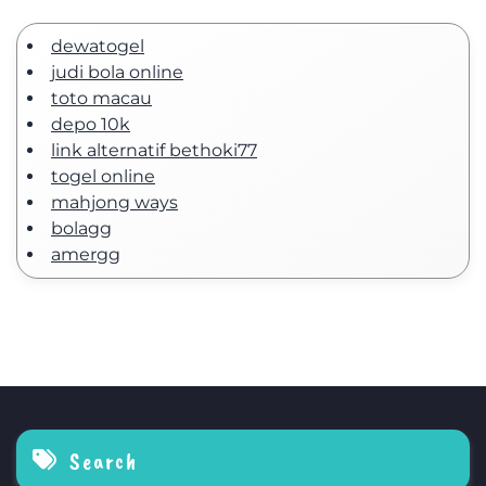
dewatogel
judi bola online
toto macau
depo 10k
link alternatif bethoki77
togel online
mahjong ways
bolagg
amergg
Search