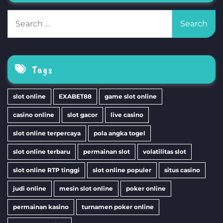
Search
for:
Tags
slot online
EXABET88
game slot online
casino online
slot gacor
live casino
slot online terpercaya
pola angka togel
slot online terbaru
permainan slot
volatilitas slot
slot online RTP tinggi
slot online populer
situs casino
judi online
mesin slot online
poker online
permainan kasino
turnamen poker online