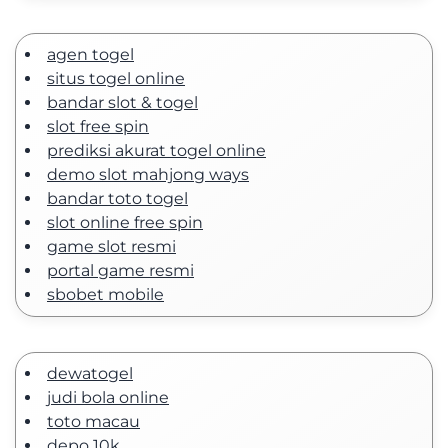
agen togel
situs togel online
bandar slot & togel
slot free spin
prediksi akurat togel online
demo slot mahjong ways
bandar toto togel
slot online free spin
game slot resmi
portal game resmi
sbobet mobile
dewatogel
judi bola online
toto macau
depo 10k